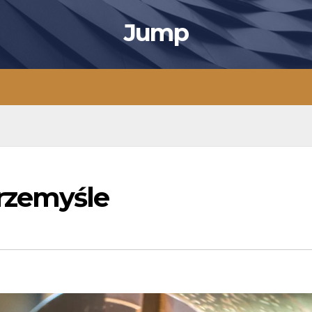
Jump
rzemyśle