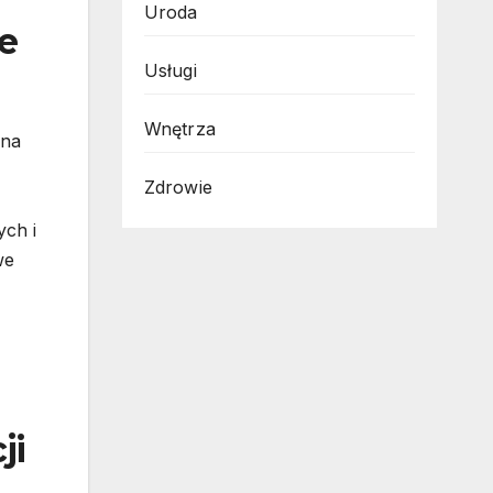
Uroda
e
Usługi
Wnętrza
 na
Zdrowie
ych i
we
ji