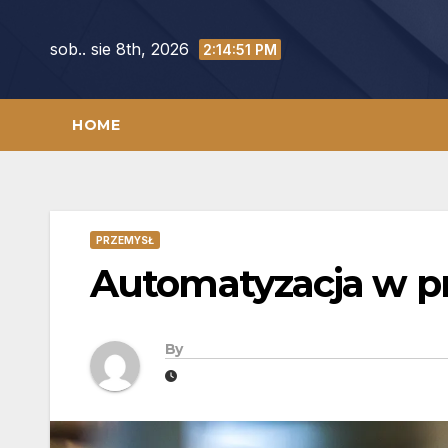
Skip
to
sob.. sie 8th, 2026
2:14:52 PM
content
HOME
PRZEMYSŁ
Automatyzacja w p
By