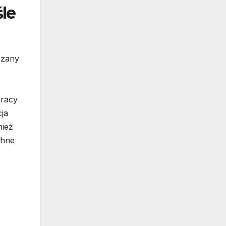
le
ązany
pracy
ja
nież
chne