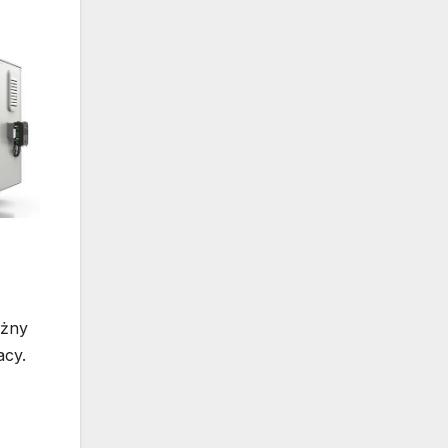
ażny
acy.