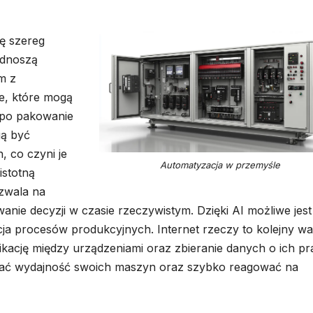
ę szereg
odnoszą
m z
e, które mogą
 po pakowanie
gą być
, co czyni je
Automatyzacja w przemyśle
istotną
ozwala na
nie decyzji w czasie rzeczywistym. Dzięki AI możliwe jest
ja procesów produkcyjnych. Internet rzeczy to kolejny w
kację między urządzeniami oraz zbieranie danych o ich pr
wać wydajność swoich maszyn oraz szybko reagować na