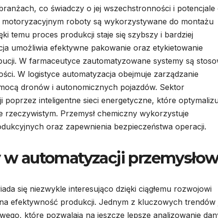
ranżach, co świadczy o jej wszechstronności i potencjale
e motoryzacyjnym roboty są wykorzystywane do montażu
ki temu proces produkcji staje się szybszy i bardziej
ja umożliwia efektywne pakowanie oraz etykietowanie
ybucji. W farmaceutyce zautomatyzowane systemy są stos
ości. W logistyce automatyzacja obejmuje zarządzanie
mocą dronów i autonomicznych pojazdów. Sektor
 poprzez inteligentne sieci energetyczne, które optymalizu
sie rzeczywistym. Przemysł chemiczny wykorzystuje
dukcyjnych oraz zapewnienia bezpieczeństwa operacji.
dy w automatyzacji przemysłow
da się niezwykle interesująco dzięki ciągłemu rozwojowi
na efektywność produkcji. Jednym z kluczowych trendów 
nowego, które pozwalają na jeszcze lepsze analizowanie da