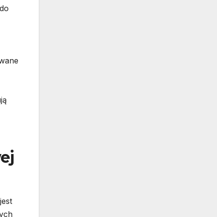
 do
owane
ją
ej
jest
nych