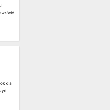
d
 zwrócić
ok dla
szyć
a