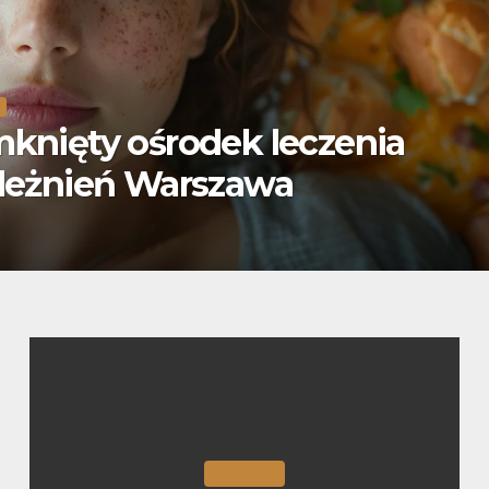
E
watny ośrodek leczenia
leżnień