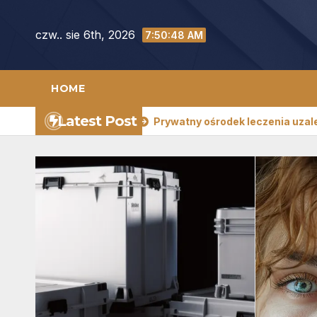
Skip
to
czw.. sie 6th, 2026
7:50:50 AM
content
HOME
Latest Post
wy Poznań
Prywatny ośrodek leczenia uzależnień Warsz