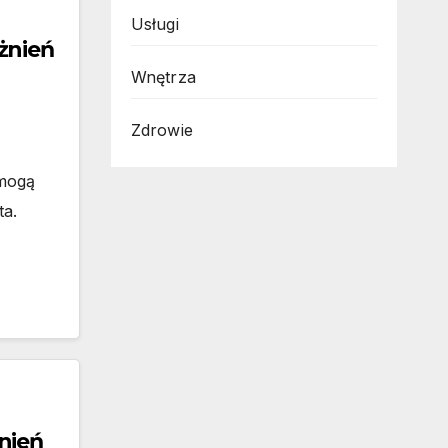
Usługi
żnień
Wnętrza
Zdrowie
 mogą
ta.
nień