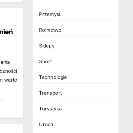
Przemysł
Rolnictwo
nień
Sklepy
Sport
enia
eczności
Technologie
im warto
Transport
ć…
Turystyka
Uroda