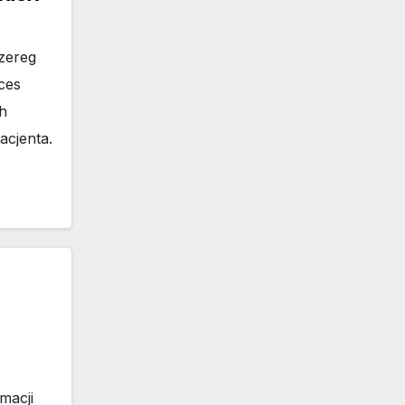
zereg
ces
h
acjenta.
macji