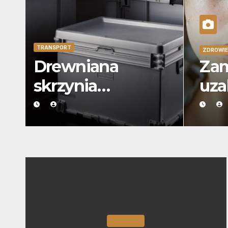
TRANSPORT
ZDROWI
dek leczenia
Drewniana
Pry
rszawa
skrzynia
uza
wojskowa
transportowa