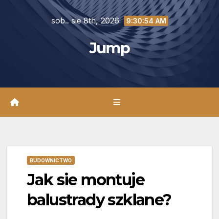
Skip
sob.. sie 8th, 2026
to
9:30:56 AM
content
Jump
BUDOWNICTWO
Jak sie montuje
balustrady szklane?