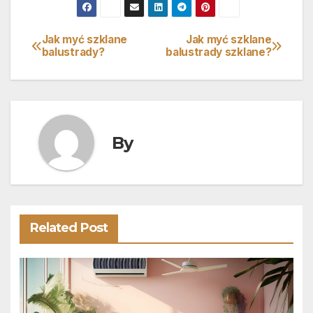
Jak myć szklane
Jak myć szklane
Nawigacja
balustrady?
balustrady szklane?
wpisu
By
Related Post