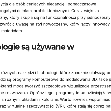
zycja dla osób ceniących elegancję i ponadczasowe
 bogatymi detalami architektonicznymi. Coraz większą
yczny, który skupia się na funkcjonalności przy jednoczesn
zwrócić uwagę na styl nowoczesny, który łączy innowacy
 materiałami.
nologie są używane w
óżnych narzędzi i technologii, które znacznie ułatwiają p
ędzi są programy komputerowe do modelowania 3D, takie j
ektanci mogą tworzyć szczegółowe wizualizacje przestrzen
e rozwiązania. Oprócz tego, programy te umożliwiają łat
z różnymi układami i kolorami. Warto również wspomnieć
az wirtualnej rzeczywistości (VR), które stają się coraz bar