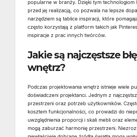
popularne w branży. Dzięki tym technologiom k
przed jej realizacją, co pozwala na lepsze d
narzędziem są tablice inspiracji, które pomagaj
często korzystają z platform takich jak Pintere
inspiracje z prac innych twórców.
Jakie są najczęstsze b
wnętrz?
Podczas projektowania wnętrz istnieje wiele p
doświadczeni projektanci. Jednym z najczęsts
przestrzeni oraz potrzeb użytkowników. Często 
kosztem funkcjonalności, co prowadzi do nie
uwzględnienia proporcji i skali mebli oraz el
mogą zaburzać harmonię przestrzeni. Niezrozu
niewłaściwie dobrane źródła światła mogą wp