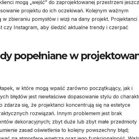
lienci mogą „wejść” do zaprojektowanej przestrzeni jeszc
opasowanie projektu do ich oczekiwań. Kolejnym ważnym
ą w zbieraniu pomysłów i wizji na dany projekt. Projektanci
st czy Instagram, aby śledzić aktualne trendy i czerpać
łędy popełniane w projektowa
ułapek, w które mogą wpaść zarówno początkujący, jak i
zych błędów jest niewłaściwe dopasowanie stylu do charak
zdarza się, że projektanci koncentrują się na estetyce
praktycznych rozwiązań. Innym problemem jest brak
ementów dekoracyjnych; zbyt duże lub zbyt małe przedmioty
mienie zasad oświetlenia to kolejny powszechny błąd;
ływać na atmosferę wnętrza oraz jego funkcjonalność. Waż