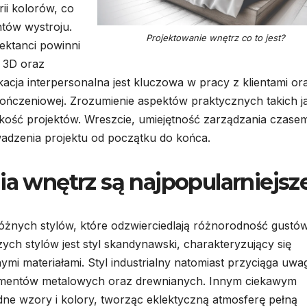
ii kolorów, co
tów wystroju.
Projektowanie wnętrz co to jest?
jektanci powinni
 3D oraz
cja interpersonalna jest kluczowa w pracy z klientami or
kończeniowej. Zrozumienie aspektów praktycznych takich j
ość projektów. Wreszcie, umiejętność zarządzania czasem
adzenia projektu od początku do końca.
ia wnętrz są najpopularniejsz
różnych stylów, które odzwierciedlają różnorodność gustów
zych stylów jest styl skandynawski, charakteryzujący się
ymi materiałami. Styl industrialny natomiast przyciąga uwa
mentów metalowych oraz drewnianych. Innym ciekawym
odne wzory i kolory, tworząc eklektyczną atmosferę pełną