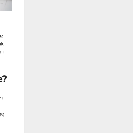
az
ak
 i
e?
 i
gę