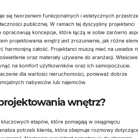
uje się tworzeniem funkcjonalnych i estetycznych przestrz
czności publicznej. W ramach tej dyscypliny projektanci
ie opracowują koncepcje, które łączą w sobie zarówno asp
tem projektowania wnętrz jest zrozumienie, jak różne elem
yć harmonijną całość. Projektanci muszą mieć na uwadze n
 oświetlenie oraz materiały używane do aranżacji. Właściwe
ynąć na komfort użytkowników oraz ich samopoczucie.
czenie dla wartości nieruchomości, ponieważ dobrze
encjalnych nabywców lub najemców.
 projektowania wnętrz?
u kluczowych etapów, które pomagają w osiągnięciu
analiza potrzeb klienta, która obejmuje rozmowy dotyczące