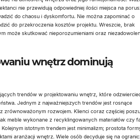
ektanci nie przewidują odpowiedniej ilości miejsca na porus
adzić do chaosu i dyskomfortu. Nie można zapominać o
zić do przekroczenia kosztów projektu. Wreszcie, brak
zym może skutkować nieporozumieniami oraz niezadowole
towaniu wnętrz dominują
sujących trendów w projektowaniu wnętrz, które odzwiercied
zeństwa. Jednym z najważniejszych trendów jest rosnące
raz zrównoważonym rozwojem. Klienci coraz częściej posz
 jak meble wykonane z recyklingowanych materiałów czy f
Kolejnym istotnym trendem jest minimalizm; prostota form
ktami aranżacji wnętrz. Wiele osób decyduje się na ogranic