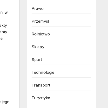
Prawo
eni w
Przemysł
ekty
enty
Rolnictwo
ie
Sklepy
Sport
Technologie
Transport
Turystyka
 jego