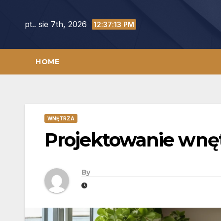
Skip
to
pt.. sie 7th, 2026
12:37:14 PM
content
HOME
WNĘTRZA
Projektowanie wnętr
By