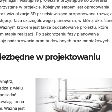
wymagań. Następnie projektant przystępuje do zbierania
orzystane w projekcie. Kolejnym etapem jest opracowanie
oraz wizualizacje 3D przedstawiające proponowane rozwiąz
stępuje faza szczegółowego planowania, w której określan
 Ważnym krokiem jest także budżetowanie projektu, które
etapie realizacji. Po zakończeniu fazy planowania
muje nadzorowanie prac budowlanych oraz montażowych.
niezbędne w projektowaniu
wnętrz,
edza z wielu
 posiadać
zwalają im na
i. Ważna jest