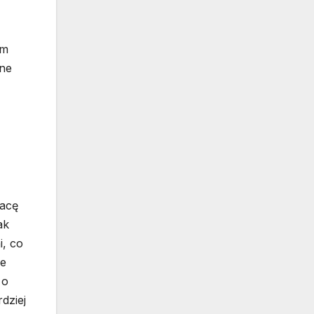
ym
jne
racę
ak
i, co
we
 o
dziej