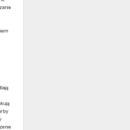
zanie
niem
lają
ukują
arby
y
zenie