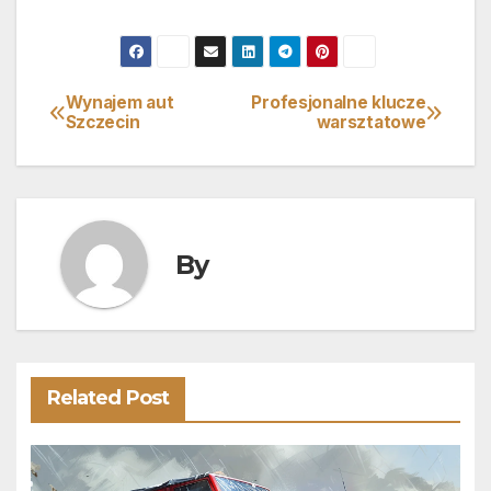
Wynajem aut
Profesjonalne klucze
Nawigacja
Szczecin
warsztatowe
wpisu
By
Related Post