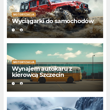
MOTORYZACJA
Wyciągarki do samochodów
MOTORYZACJA
Wynajem autokaru z
kierowcą Szczecin