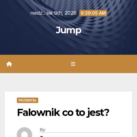
Skip
niedz.. sie 9th, 2026
to
6:39:07 AM
content
Jump
PRZEMYSŁ
Falownik co to jest?
By