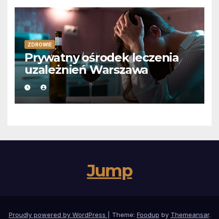
ZDROWIE
Prywatny ośrodek leczenia
uzależnień Warszawa
Jump
Proudly powered by WordPress
|
Theme:
Foodup
by
Themeansar
.