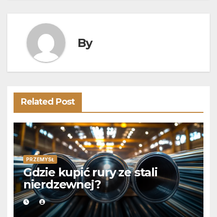
By
Related Post
PRZEMYSŁ
Gdzie kupić rury ze stali
nierdzewnej?