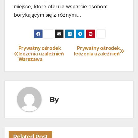
miejsce, które oferuje wsparcie osobom
borykającym się z różnymi…
Prywatny ośrodek
Prywatny ośrodek
Nawigacja
leczenia uzależnień
leczenia uzależnień
Warszawa
wpisu
By
Related Post