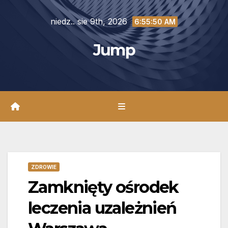
Skip
niedz.. sie 9th, 2026
to
6:55:51 AM
content
Jump
ZDROWIE
Zamknięty ośrodek
leczenia uzależnień