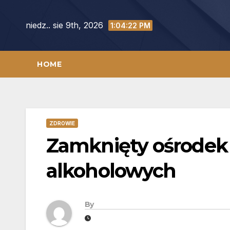
Skip
to
niedz.. sie 9th, 2026
1:04:23 PM
content
HOME
ZDROWIE
Zamknięty ośrodek 
alkoholowych
By