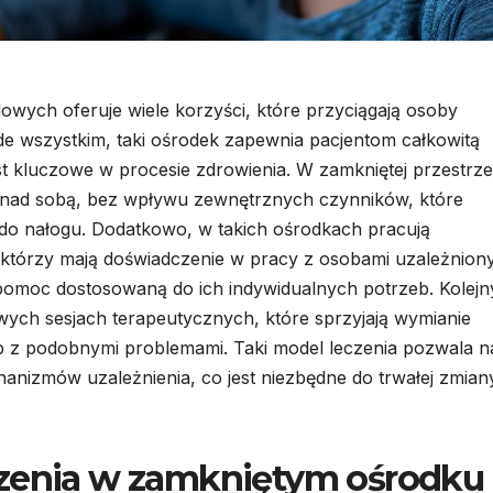
owych oferuje wiele korzyści, które przyciągają osoby
e wszystkim, taki ośrodek zapewnia pacjentom całkowitą
est kluczowe w procesie zdrowienia. W zamkniętej przestrze
cy nad sobą, bez wpływu zewnętrznych czynników, które
 do nałogu. Dodatkowo, w takich ośrodkach pracują
 którzy mają doświadczenie w pracy z osobami uzależniony
 pomoc dostosowaną do ich indywidualnych potrzeb. Kolej
wych sesjach terapeutycznych, które sprzyjają wymianie
 z podobnymi problemami. Taki model leczenia pozwala n
anizmów uzależnienia, co jest niezbędne do trwałej zmian
czenia w zamkniętym ośrodku