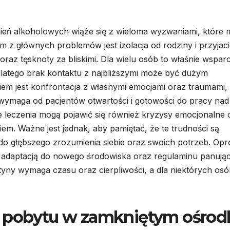
ień alkoholowych wiąże się z wieloma wyzwaniami, które
 z głównych problemów jest izolacja od rodziny i przyjaci
az tęsknoty za bliskimi. Dla wielu osób to właśnie wsparc
dlatego brak kontaktu z najbliższymi może być dużym
m jest konfrontacja z własnymi emocjami oraz traumami,
a wymaga od pacjentów otwartości i gotowości do pracy nad
e leczenia mogą pojawić się również kryzysy emocjonalne 
giem. Ważne jest jednak, aby pamiętać, że te trudności są
do głębszego zrozumienia siebie oraz swoich potrzeb. Opr
z adaptacją do nowego środowiska oraz regulaminu panują
yny wymaga czasu oraz cierpliwości, a dla niektórych osó
o pobytu w zamkniętym ośrod