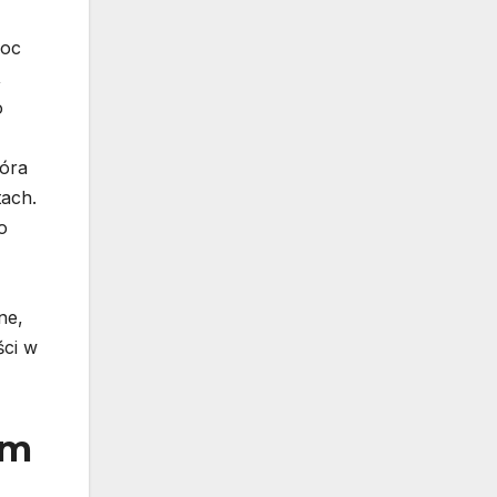
moc
,
o
tóra
tach.
o
ne,
ści w
ym