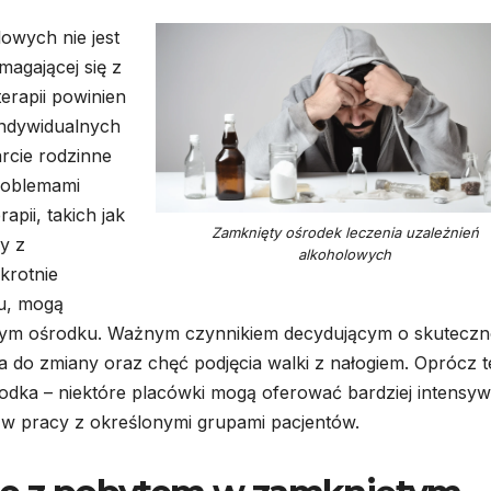
owych nie jest
agającej się z
erapii powinien
indywidualnych
arcie rodzinne
problemami
pii, takich jak
Zamknięty ośrodek leczenia uzależnień
y z
alkoholowych
krotnie
su, mogą
ętym ośrodku. Ważnym czynnikiem decydującym o skuteczn
ta do zmiany oraz chęć podjęcia walki z nałogiem. Oprócz 
odka – niektóre placówki mogą oferować bardziej intensy
 w pracy z określonymi grupami pacjentów.