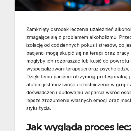
Zamknięty ośrodek leczenia uzależnień alkohol
zmagające się z problemem alkoholizmu. Przed
izolację od codziennych pokus i stresów, co j
pacjenci mogą skupić się na terapii oraz pra
mogłyby ich rozpraszać lub kusić do powrotu
wyspecjalizowani terapeuci oraz psycholodzy,
Dzięki temu pacjenci otrzymują profesjonalną
atutem jest możliwość uczestniczenia w grupo
doświadczeń i budowaniu wsparcia wśród osób
lepsze zrozumienie własnych emocji oraz mech
stylu życia.
Jak wygląda proces le