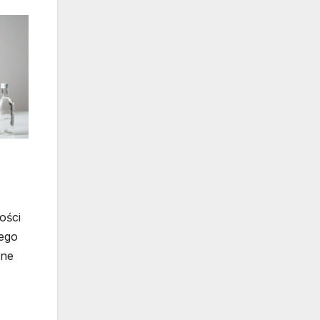
ości
tego
wne