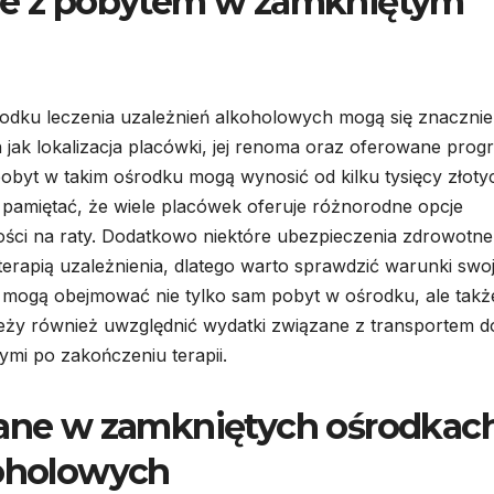
ane z pobytem w zamkniętym
dku leczenia uzależnień alkoholowych mogą się znacznie
h jak lokalizacja placówki, jej renoma oraz oferowane pro
obyt w takim ośrodku mogą wynosić od kilku tysięcy złoty
k pamiętać, że wiele placówek oferuje różnorodne opcje
ości na raty. Dodatkowo niektóre ubezpieczenia zdrowotne
rapią uzależnienia, dlatego warto sprawdzić warunki swo
y mogą obejmować nie tylko sam pobyt w ośrodku, ale takż
leży również uwzględnić wydatki związane z transportem d
mi po zakończeniu terapii.
owane w zamkniętych ośrodkac
koholowych