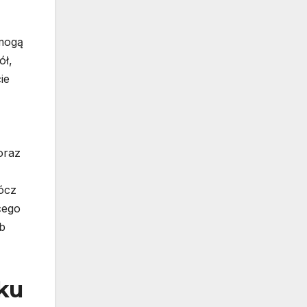
 mogą
ół,
ie
oraz
ócz
cego
b
ku