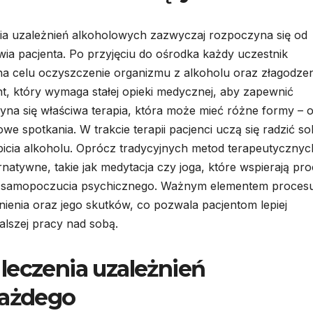
ia uzależnień alkoholowych zazwyczaj rozpoczyna się od
ia pacjenta. Po przyjęciu do ośrodka każdy uczestnik
 na celu oczyszczenie organizmu z alkoholu oraz złagodze
, który wymaga stałej opieki medycznej, aby zapewnić
na się właściwa terapia, która może mieć różne formy – 
e spotkania. W trakcie terapii pacjenci uczą się radzić so
icia alkoholu. Oprócz tradycyjnych metod terapeutycznyc
natywne, takie jak medytacja czy joga, które wspierają pr
wę samopoczucia psychicznego. Ważnym elementem proces
nienia oraz jego skutków, co pozwala pacjentom lepiej
alszej pracy nad sobą.
leczenia uzależnień
każdego