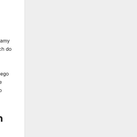
gramy
ch do
jego
e
o
h