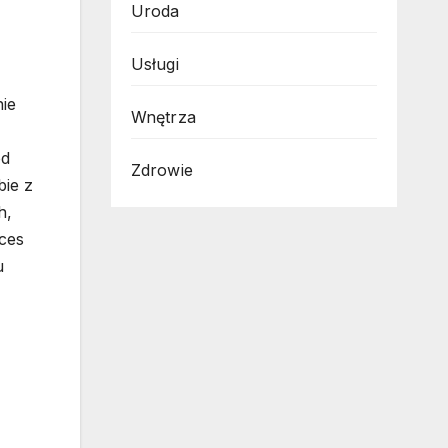
Uroda
Usługi
nie
Wnętrza
od
Zdrowie
bie z
h,
oces
u