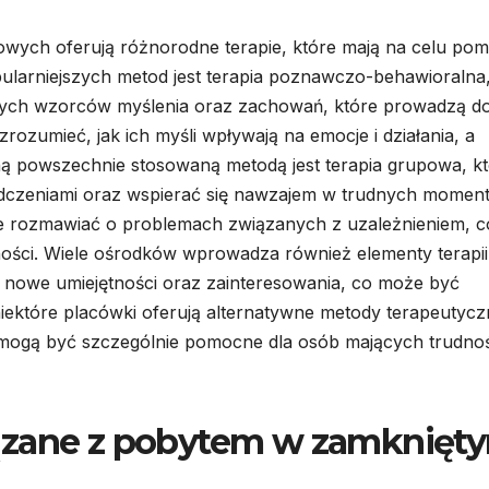
lowych oferują różnorodne terapie, które mają na celu po
ularniejszych metod jest terapia poznawczo-behawioralna
ywnych wzorców myślenia oraz zachowań, które prowadzą d
rozumieć, jak ich myśli wpływają na emocje i działania, a
nną powszechnie stosowaną metodą jest terapia grupowa, k
iadczeniami oraz wspierać się nawzajem w trudnych momen
ie rozmawiać o problemach związanych z uzależnieniem, c
ności. Wiele ośrodków wprowadza również elementy terapii
ć nowe umiejętności oraz zainteresowania, co może być
ektóre placówki oferują alternatywne metody terapeutycz
re mogą być szczególnie pomocne dla osób mających trudno
ązane z pobytem w zamknięt