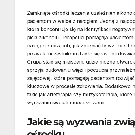
Zamknięte ośrodki leczenia uzależnień alkoho
pacjentom w walce z nałogiem. Jedną z najpop
która koncentruje się na identyfikacji negat
picia alkoholu. Terapeuci pomagają pacjentom z
następnie uczą ich, jak zmieniać te wzorce. I
pozwala uczestnikom dzielić się swoimi dośw
Grupa staje się miejscem, gdzie można otwarc
sprzyja budowaniu więzi i poczucia przynależ
zajęciowej, które pomagają pacjentom rozwija
kluczowe w procesie zdrowienia. Dodatkowo ni
takie jak arteterapia czy muzykoterapia, któ
wyrażaniu swoich emocji słowami.
Jakie są wyzwania zwi
ośrodku