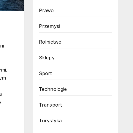
Prawo
Przemysł
Rolnictwo
ni
Sklepy
mi.
Sport
nym
Technologie
a
y
Transport
Turystyka