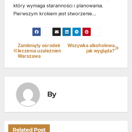
który wymaga staranności i planowania.
Pierwszym krokiem jest stworzenie…
Zamknięty ośrodek
Wszywka alkoholowa
Nawigacja
leczenia uzależnień
jak wygląda?
Warszawa
wpisu
By
Related Post