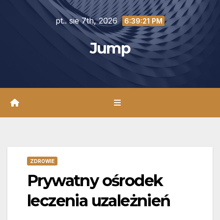
Skip
pt.. sie 7th, 2026
to
6:39:22 PM
content
Jump
ZDROWIE
Prywatny ośrodek
leczenia uzależnień