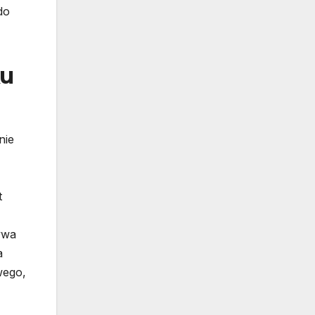
do
ku
nie
t
ywa
a
wego,