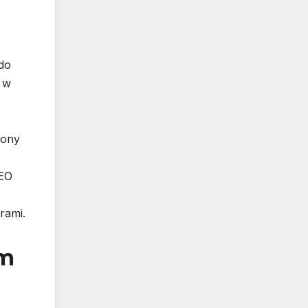
do
 w
rony
SEO
rami.
em