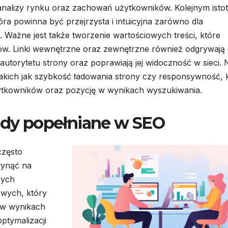
analizy rynku oraz zachowań użytkowników. Kolejnym ist
tóra powinna być przejrzysta i intuicyjna zarówno dla
 Ważne jest także tworzenie wartościowych treści, które
ków. Linki wewnętrzne oraz zewnętrzne również odgrywają
torytetu strony oraz poprawiają jej widoczność w sieci. 
kich jak szybkość ładowania strony czy responsywność, 
ytkowników oraz pozycję w wynikach wyszukiwania.
łędy popełniane w SEO
często
łynąć na
zych
owych, który
 w wynikach
ptymalizacji