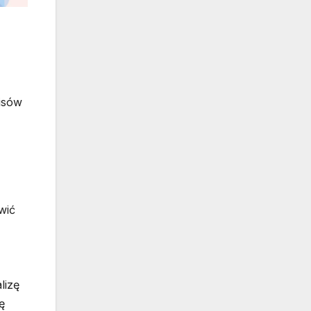
pisów
wić
lizę
ę