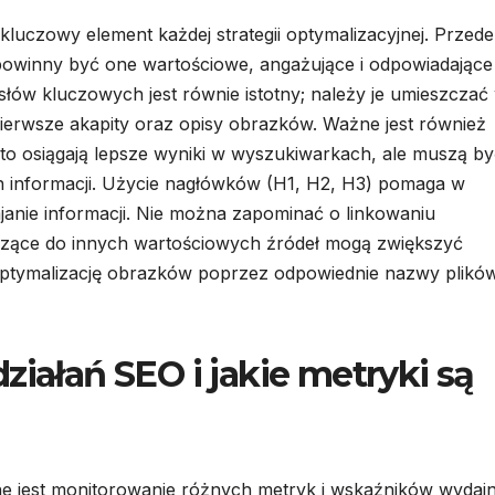
luczowy element każdej strategii optymalizacyjnej. Przede
– powinny być one wartościowe, angażujące i odpowiadające
ów kluczowych jest równie istotny; należy je umieszczać
 pierwsze akapity oraz opisy obrazków. Ważne jest również
ęsto osiągają lepsze wyniki w wyszukiwarkach, ale muszą b
h informacji. Użycie nagłówków (H1, H2, H3) pomaga w
wajanie informacji. Nie można zapominać o linkowaniu
zące do innych wartościowych źródeł mogą zwiększyć
optymalizację obrazków poprzez odpowiednie nazwy plikó
ziałań SEO i jakie metryki są
e jest monitorowanie różnych metryk i wskaźników wydajn