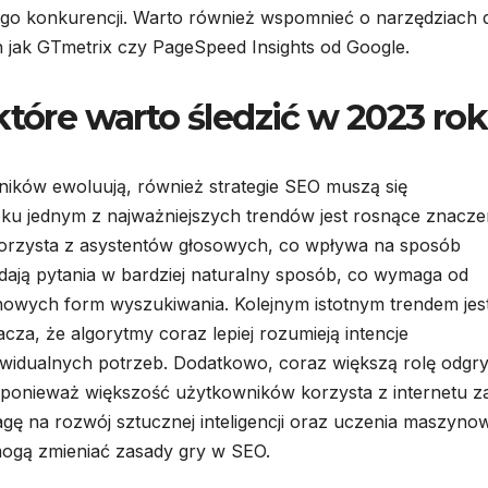
ego konkurencji. Warto również wspomnieć o narzędziach 
h jak GTmetrix czy PageSpeed Insights od Google.
które warto śledzić w 2023 ro
ników ewoluują, również strategie SEO muszą się
u jednym z najważniejszych trendów jest rosnące znacze
orzysta z asystentów głosowych, co wpływa na sposób
ają pytania w bardziej naturalny sposób, co wymaga od
 nowych form wyszukiwania. Kolejnym istotnym trendem jes
za, że algorytmy coraz lepiej rozumieją intencje
ywidualnych potrzeb. Dodatkowo, coraz większą rolę odgr
 ponieważ większość użytkowników korzysta z internetu z
ę na rozwój sztucznej inteligencji oraz uczenia maszyno
mogą zmieniać zasady gry w SEO.