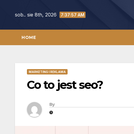
Skip
to
sob.. sie 8th, 2026
7:37:58 AM
content
HOME
MARKETING I REKLAMA
Co to jest seo?
By