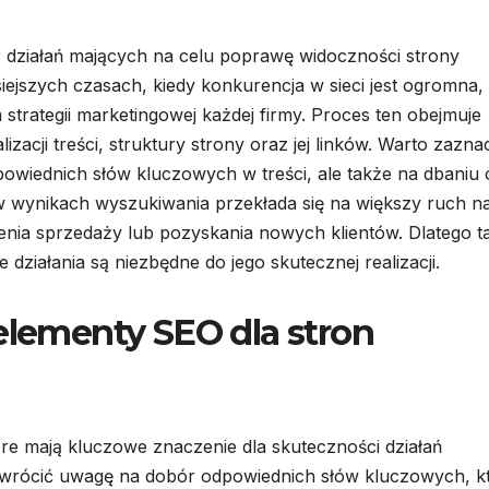
ór działań mających na celu poprawę widoczności strony
ejszych czasach, kiedy konkurencja w sieci jest ogromna,
trategii marketingowej każdej firmy. Proces ten obejmuje
zacji treści, struktury strony oraz jej linków. Warto zazna
powiednich słów kluczowych w treści, ale także na dbaniu 
w wynikach wyszukiwania przekłada się na większy ruch n
enia sprzedaży lub pozyskania nowych klientów. Dlatego t
e działania są niezbędne do jego skutecznej realizacji.
elementy SEO dla stron
óre mają kluczowe znaczenie dla skuteczności działań
zwrócić uwagę na dobór odpowiednich słów kluczowych, k