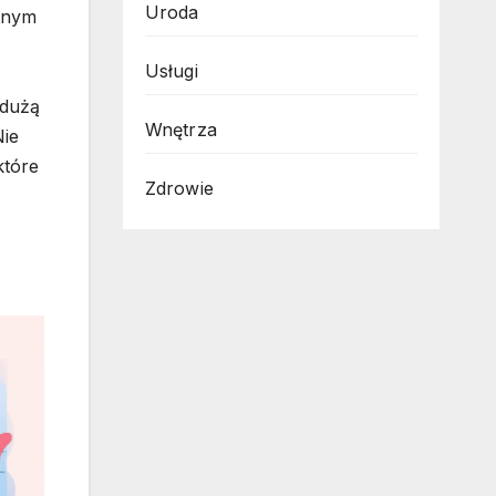
Uroda
otnym
Usługi
 dużą
Wnętrza
Nie
które
Zdrowie