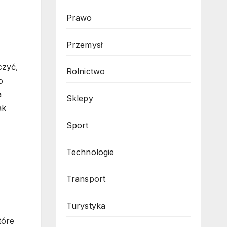
Prawo
Przemysł
czyć,
Rolnictwo
o
a
Sklepy
ak
Sport
Technologie
Transport
Turystyka
tóre