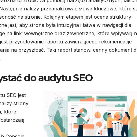
Można to zrobić za pomocą narzędzi analitycznych, takich
Następnie należy przeanalizować słowa kluczowe, które s
becność na stronie. Kolejnym etapem jest ocena struktury
ne jest, aby strona była intuicyjna i łatwa w nawigacji dla
 na linki wewnętrzne oraz zewnętrzne, które wpływają 
 jest przygotowanie raportu zawierającego rekomendacje
łania na przyszłość. Taki raport stanowi cenny dokument d
.
ystać do audytu SEO
tu SEO jest
alizy strony
i, które
ostarczają
ch Console,