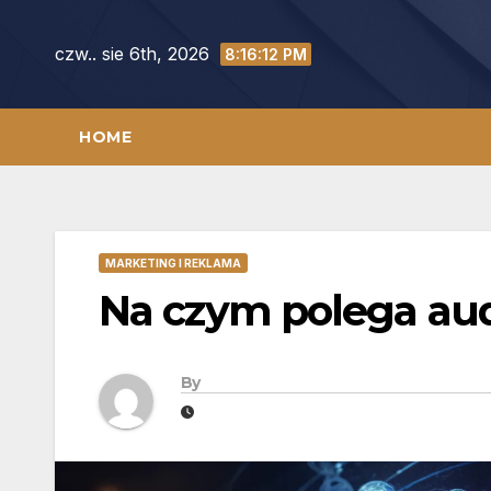
Skip
to
czw.. sie 6th, 2026
8:16:13 PM
content
HOME
MARKETING I REKLAMA
Na czym polega au
By