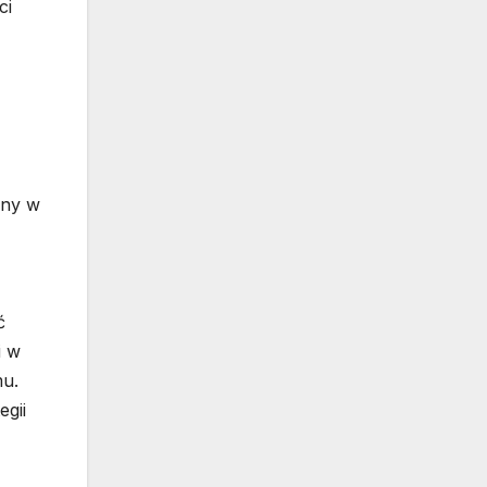
ci
any w
ć
i w
mu.
egii