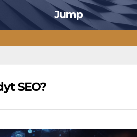
Jump
dyt SEO?