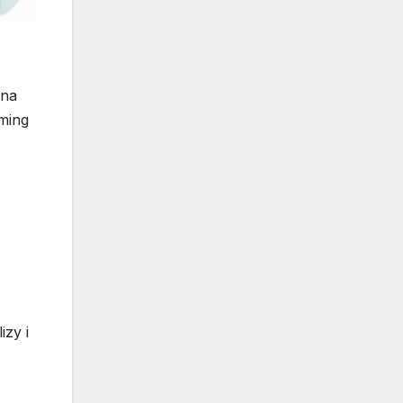
żna
aming
izy i