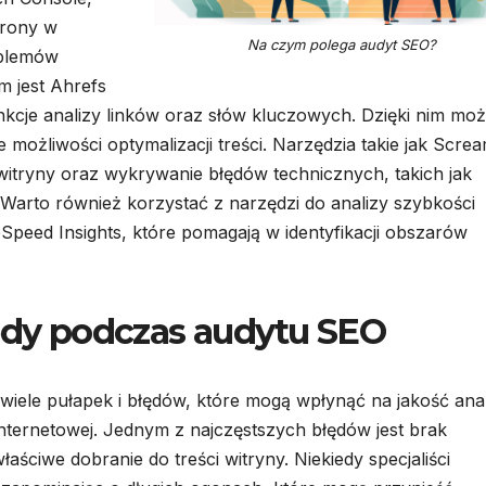
trony w
Na czym polega audyt SEO?
oblemów
m jest Ahrefs
kcje analizy linków oraz słów kluczowych. Dzięki nim mo
możliwości optymalizacji treści. Narzędzia takie jak Scre
witryny oraz wykrywanie błędów technicznych, takich jak
. Warto również korzystać z narzędzi do analizy szybkości
eSpeed Insights, które pomagają w identyfikacji obszarów
łędy podczas audytu SEO
iele pułapek i błędów, które mogą wpłynąć na jakość anal
nternetowej. Jednym z najczęstszych błędów jest brak
aściwe dobranie do treści witryny. Niekiedy specjaliści