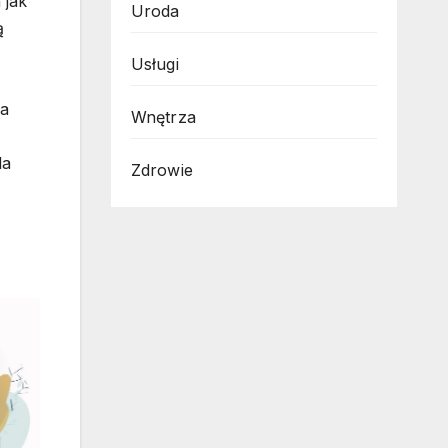
 jak
Uroda
ą
Usługi
na
Wnętrza
la
Zdrowie