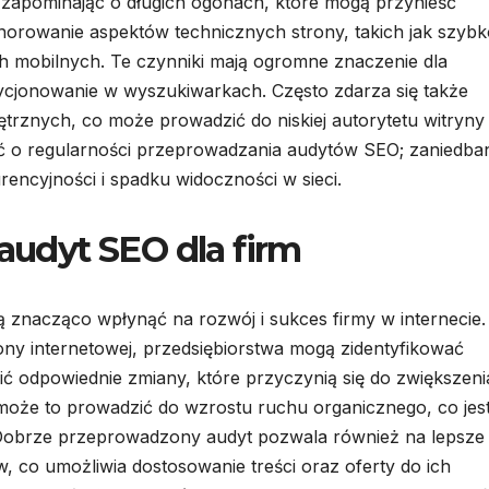
, zapominając o długich ogonach, które mogą przynieść
norowanie aspektów technicznych strony, takich jak szyb
 mobilnych. Te czynniki mają ogromne znaczenie dla
cjonowanie w wyszukiwarkach. Często zdarza się także
ętrznych, co może prowadzić do niskiej autorytetu witryny
 o regularności przeprowadzania audytów SEO; zaniedba
encyjności i spadku widoczności w sieci.
 audyt SEO dla firm
 znacząco wpłynąć na rozwój i sukces firmy w internecie.
rony internetowej, przedsiębiorstwa mogą zidentyfikować
odpowiednie zmiany, które przyczynią się do zwiększeni
może to prowadzić do wzrostu ruchu organicznego, co jes
 Dobrze przeprowadzony audyt pozwala również na lepsze
 co umożliwia dostosowanie treści oraz oferty do ich