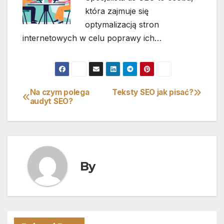
która zajmuje się
optymalizacją stron
internetowych w celu poprawy ich…
Na czym polega
Teksty SEO jak pisać?
Nawigacja
audyt SEO?
wpisu
By