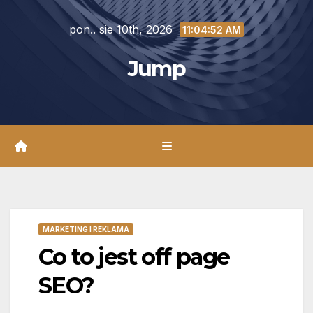
Skip
pon.. sie 10th, 2026
to
11:04:53 AM
content
Jump
MARKETING I REKLAMA
Co to jest off page
SEO?