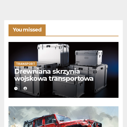
You missed
TRANSPORT
Drewniana skrzynia
wojskowa transportowa