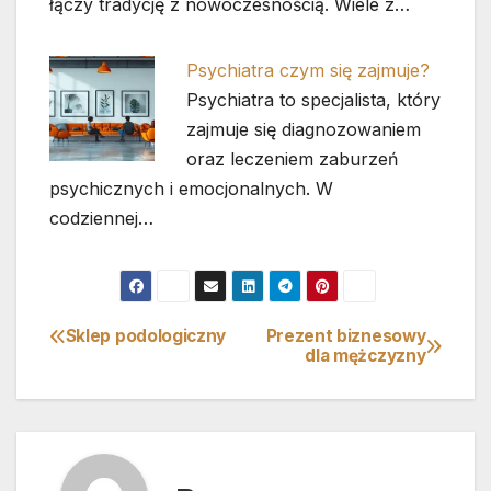
łączy tradycję z nowoczesnością. Wiele z…
Psychiatra czym się zajmuje?
Psychiatra to specjalista, który
zajmuje się diagnozowaniem
oraz leczeniem zaburzeń
psychicznych i emocjonalnych. W
codziennej…
Sklep podologiczny
Prezent biznesowy
Nawigacja
dla mężczyzny
wpisu