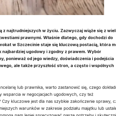
 z najtrudniejszych w życiu. Zazwyczaj wiąże się z wie
kwestiami prawnymi. Właśnie dlatego, gdy dochodzi do
dwokat w Szczecinie staje się kluczową postacią, która 
k najbardziej ugodowy i zgodny z prawem. Wybór
y, ponieważ od jego wiedzy, doświadczenia i podejścia
wego, ale także przyszłość stron, a często i wspólnych
celarię lub prawnika, warto zastanowić się, czego dokład
y wsparcia w negocjacjach ugodowych, czy też
Czy kluczowe jest dla nas szybkie zakończenie sprawy, c
tniejszych warunków w zakresie podziału majątku lub ustal
pomogą nam lepiej sprecyzować nasze potrzeby i skuteczni