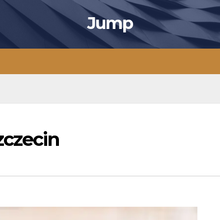
Jump
czecin