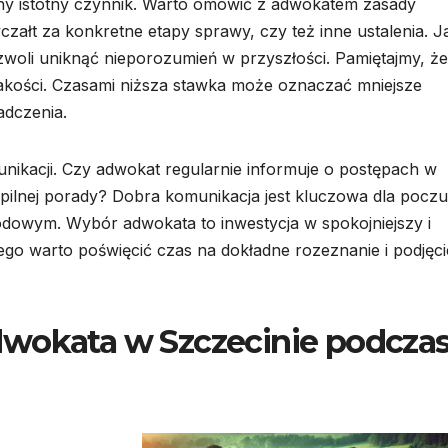
jny istotny czynnik. Warto omówić z adwokatem zasady
czałt za konkretne etapy sprawy, czy też inne ustalenia. 
woli uniknąć nieporozumień w przyszłości. Pamiętajmy, że
akości. Czasami niższa stawka może oznaczać mniejsze
adczenia.
ikacji. Czy adwokat regularnie informuje o postępach w
pilnej porady? Dobra komunikacja jest kluczowa dla poczu
dowym. Wybór adwokata to inwestycja w spokojniejszy i
ego warto poświęcić czas na dokładne rozeznanie i podjęci
dwokata w Szczecinie podcza