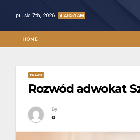
Skip
to
pt.. sie 7th, 2026
4:46:52 AM
content
HOME
PRAWO
Rozwód adwokat Sz
By