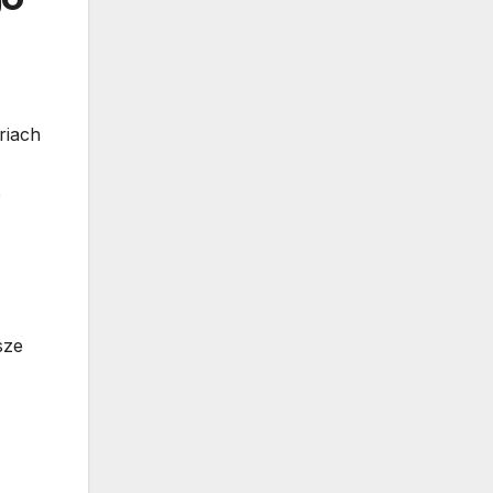
riach
o
sze