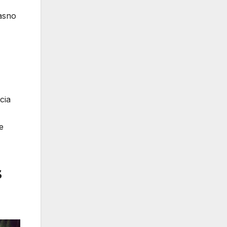
Jasno
cia
e
s