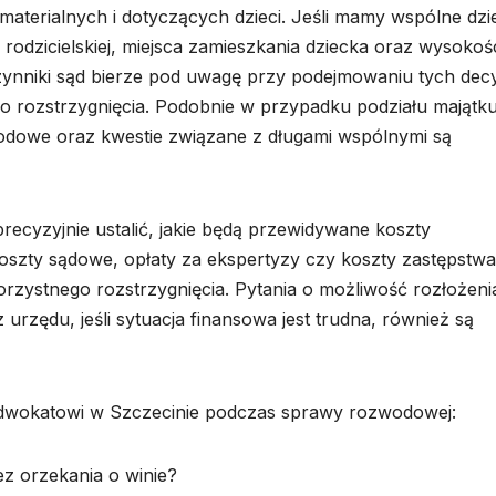
materialnych i dotyczących dzieci. Jeśli mamy wspólne dzie
rodzicielskiej, miejsca zamieszkania dziecka oraz wysokoś
zynniki sąd bierze pod uwagę przy podejmowaniu tych decyz
go rozstrzygnięcia. Podobnie w przypadku podziału majątku
godowe oraz kwestie związane z długami wspólnymi są
ecyzyjnie ustalić, jakie będą przewidywane koszty
szty sądowe, opłaty za ekspertyzy czy koszty zastępstwa
rzystnego rozstrzygnięcia. Pytania o możliwość rozłożeni
urzędu, jeśli sytuacja finansowa jest trudna, również są
adwokatowi w Szczecinie podczas sprawy rozwodowej:
z orzekania o winie?