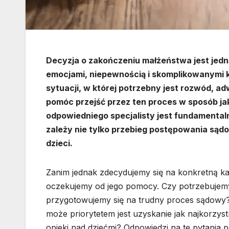
Decyzja o zakończeniu małżeństwa jest jedną
emocjami, niepewnością i skomplikowanymi 
sytuacji, w której potrzebny jest rozwód, a
pomóc przejść przez ten proces w sposób ja
odpowiedniego specjalisty jest fundamentaln
zależy nie tylko przebieg postępowania sądo
dzieci.
Zanim jednak zdecydujemy się na konkretną kan
oczekujemy od jego pomocy. Czy potrzebujem
przygotowujemy się na trudny proces sądowy? 
może priorytetem jest uzyskanie jak najkorzys
opieki nad dziećmi? Odpowiedzi na te pytania 