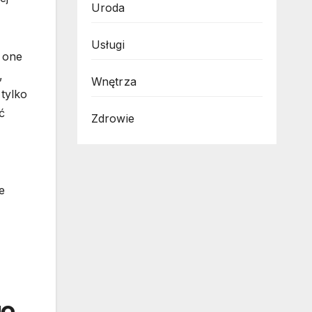
Uroda
Usługi
 one
,
Wnętrza
tylko
ć
Zdrowie
e
go