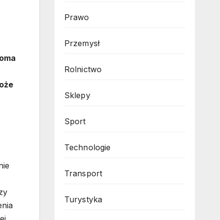
Prawo
Przemysł
loma
Rolnictwo
może
Sklepy
Sport
Technologie
nie
Transport
zy
Turystyka
enia
ej