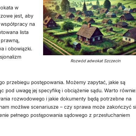
wokata w
zowe jest, aby
j współpracy na
towana lista
 prawną,
a i obowiązki.
sjonalizm
Rozwód adwokat Szczecin
o przebiegu postępowania. Możemy zapytać, jakie są
ąc pod uwagę jej specyfikę i obciążenie sądu. Warto równie
owania rozwodowego i jakie dokumenty będą potrzebne na
 nam możliwe scenariusze – czy sprawa może zakończyć s
zenie pełnego postępowania sądowego z przesłuchaniem