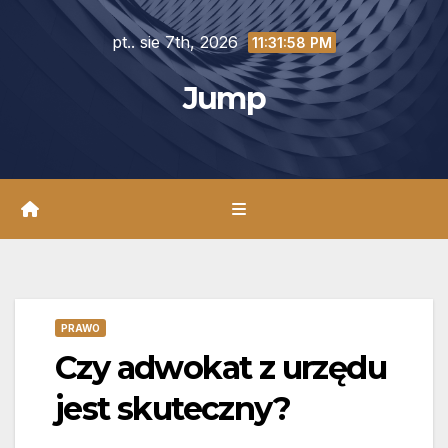
Skip
pt.. sie 7th, 2026
to
11:31:59 PM
content
Jump
PRAWO
Czy adwokat z urzędu
jest skuteczny?