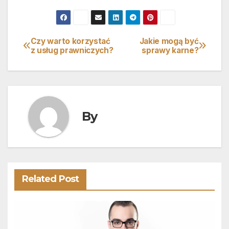
Czy warto korzystać
Jakie mogą być
Nawigacja
z usług prawniczych?
sprawy karne?
wpisu
By
Related Post