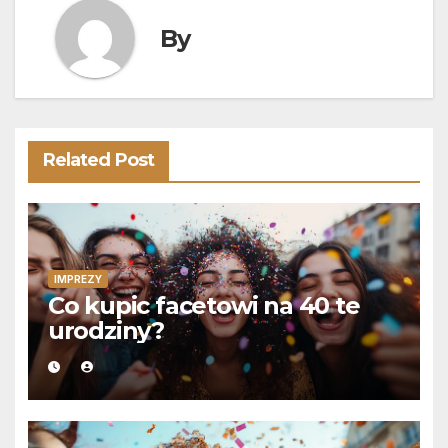
By
Related Post
IMPREZY
Co kupic facetowi na 40 te
urodziny?