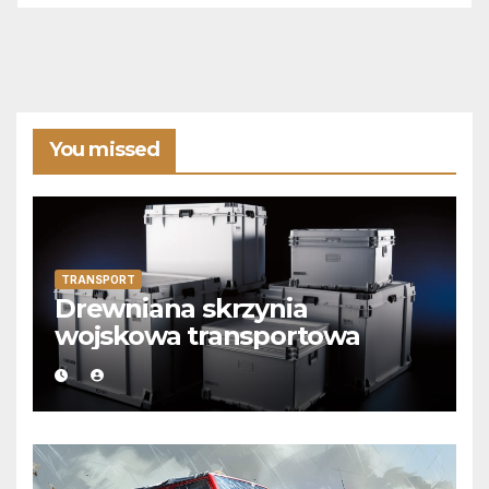
You missed
TRANSPORT
Drewniana skrzynia
wojskowa transportowa