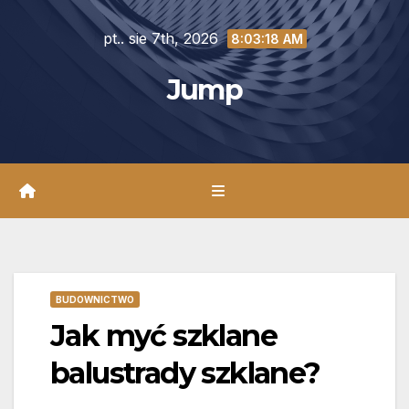
Skip
pt.. sie 7th, 2026
to
8:03:19 AM
content
Jump
BUDOWNICTWO
Jak myć szklane
balustrady szklane?