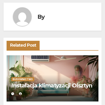
By
Related Post
BUDOWNICTWO
Instalacja klimatyzacji Olsztyn