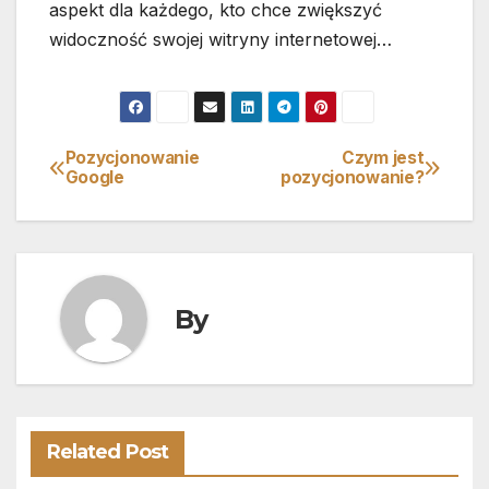
aspekt dla każdego, kto chce zwiększyć
widoczność swojej witryny internetowej…
Pozycjonowanie
Czym jest
Nawigacja
Google
pozycjonowanie?
wpisu
By
Related Post