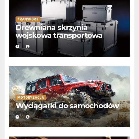
TRANSPORT
Drewniana skrzynia
wojskowa transportowa
MOTORYZACJA
Wyciągarki do samochodów