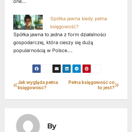
one…
Spółka jawna kiedy pełna
księgowość?
Spółka jawna to jedna z form działalności
gospodarczej, która cieszy się dużą
popularnością w Polsce.…
Jak wygląda pełna
Pełna księgowość co
Nawigacja
księgowość?
to jest?
wpisu
By