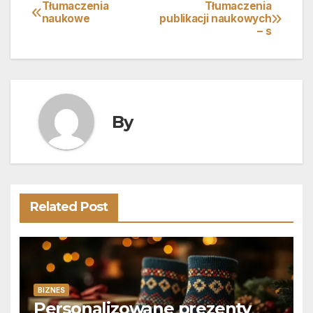
Tłumaczenia
Tłumaczenia
Nawigacja
naukowe
publikacji naukowych
– s
wpisu
By
Related Post
BIZNES
Personalizowane prezenty