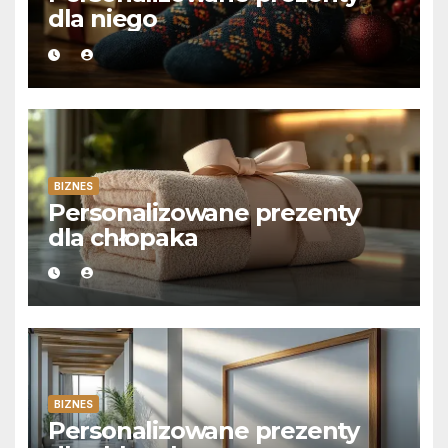
dla niego
BIZNES
Personalizowane prezenty
dla chłopaka
BIZNES
Personalizowane prezenty