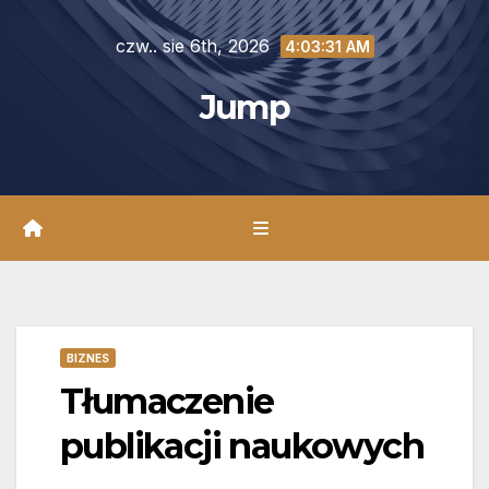
Skip
czw.. sie 6th, 2026
to
4:03:32 AM
content
Jump
BIZNES
Tłumaczenie
publikacji naukowych