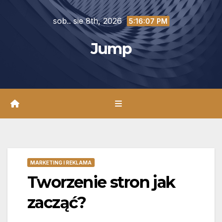
Skip
sob.. sie 8th, 2026
to
5:16:09 PM
content
Jump
MARKETING I REKLAMA
Tworzenie stron jak
zacząć?