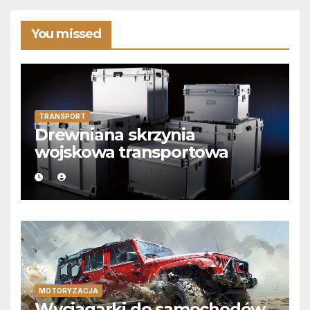
You missed
TRANSPORT
Drewniana skrzynia
wojskowa transportowa
MOTORYZACJA
Wyciągarki do samochodów