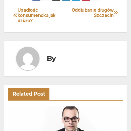
Upadłość
Oddłużanie długów
Nawigacja
konsumencka jak
Szczecin
działa?
wpisu
By
Related Post