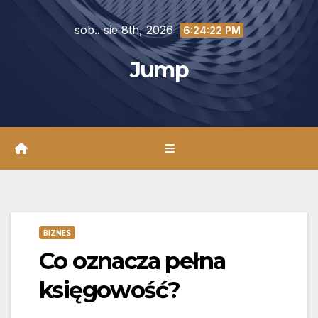
Skip
sob.. sie 8th, 2026
to
6:24:23 PM
content
Jump
BIZNES
Co oznacza pełna
księgowość?