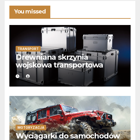
You missed
TRANSPORT
Drewniana skrzynia
wojskowa transportowa
MOTORYZACJA
Wyciągarki do samochodów