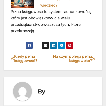
wiedzieć?
Pełna księgowość to system rachunkowości,
który jest obowiązkowy dla wielu
przedsiębiorstw, zwłaszcza tych, które
przekraczają…
Kiedy pełna
Na czym polega pełna
Nawigacja
księgowość?
księgowość?
wpisu
By