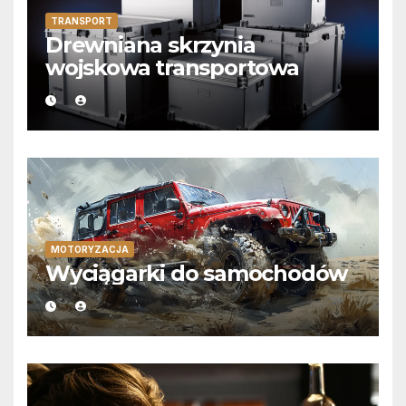
TRANSPORT
Drewniana skrzynia
wojskowa transportowa
MOTORYZACJA
Wyciągarki do samochodów