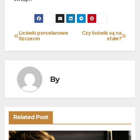
Licówki porcelanowe
Czy licówki są na
Nawigacja
Szczecin
stałe?
wpisu
By
Related Post