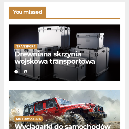
You missed
TRANSPORT
Drewniana skrzynia
wojskowa transportowa
MOTORYZACJA
Wyciągarki do samochodów