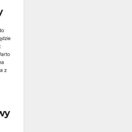
y
do
ędzie
t
Warto
na
a z
wy