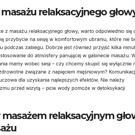
o masażu relaksacyjnego głow
e z masażu relaksacyjnego głowy, warto odpowiednio się 
ię przybycie na sesję w komfortowym ubraniu, które nie b
odczas zabiegu. Dobrze jest również przyjść kilka minu
dostosowanie do atmosfery panującej w gabinecie masażu. 
ania mamy wobec sesji – czy chcemy skupić się wyłącznie 
zdrowotne związane z napięciem mięśniowym? Komunikacj
uczowa dla uzyskania najlepszych efektów. Nie należy
mu przed wizytą – picie wody pomoże w detoksykacji
zy masażem relaksacyjnym gło
sażu