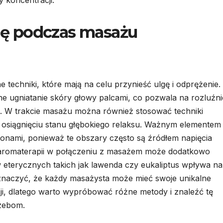
 koncentracji.
się podczas masażu
techniki, które mają na celu przynieść ulgę i odprężenie.
tne ugniatanie skóry głowy palcami, co pozwala na rozluźni
wi. W trakcie masażu można również stosować techniki
 osiągnięciu stanu głębokiego relaksu. Ważnym elementem
ionami, ponieważ te obszary często są źródłem napięcia
aromaterapii w połączeniu z masażem może dodatkowo
w eterycznych takich jak lawenda czy eukaliptus wpływa na
aznaczyć, że każdy masażysta może mieć swoje unikalne
ji, dlatego warto wypróbować różne metody i znaleźć tę
rzebom.