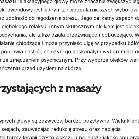
masażu relaksacyjnego głowy może znacznie zwiększyć je
jek lawendowy jest jednym z najpopularniejszych wyborów
z zdolność do łagodzenia stresu. Jego delikatny zapach dz
 głębokiego relaksu. Innym skutecznym olejkiem jest olejek
oddychania, ale także działa orzeźwiająco i pobudzająco. 
iałanie chłodzące i może przynieść ulgę w przypadku ból
i i poprawia nastrój, co czyni go doskonałym wyborem dla 
e ze zmęczeniem psychicznym. Przy wyborze olejków war
ieńczeniu przed użyciem na skórze.
rzystających z masaży
yjnych głowy są zazwyczaj bardzo pozytywne. Wielu klien
esjach, zauważając redukcję stresu oraz napięcia
tej formy terapii często wskazują na lepszą jakość snu ora