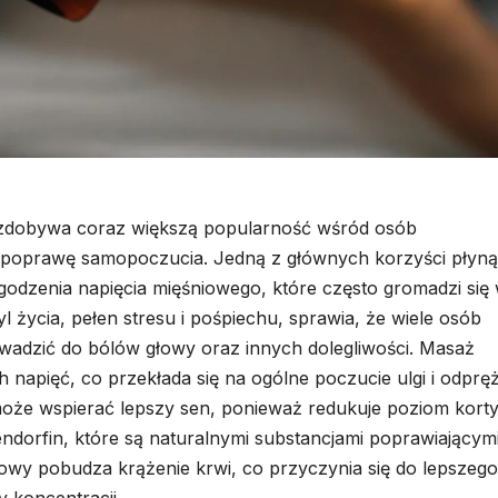
a zdobywa coraz większą popularność wśród osób
i poprawę samopoczucia. Jedną z głównych korzyści płyn
agodzenia napięcia mięśniowego, które często gromadzi się
l życia, pełen stresu i pośpiechu, sprawia, że wiele osób
wadzić do bólów głowy oraz innych dolegliwości. Masaż
 napięć, co przekłada się na ogólne poczucie ulgi i odpręż
oże wspierać lepszy sen, ponieważ redukuje poziom korty
ndorfin, które są naturalnymi substancjami poprawiającym
owy pobudza krążenie krwi, co przyczynia się do lepszego