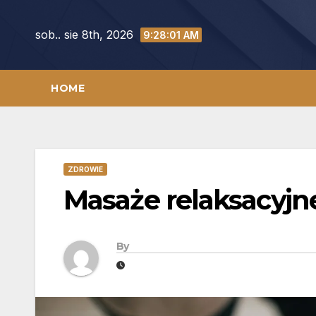
Skip
to
sob.. sie 8th, 2026
9:28:02 AM
content
HOME
ZDROWIE
Masaże relaksacyjn
By