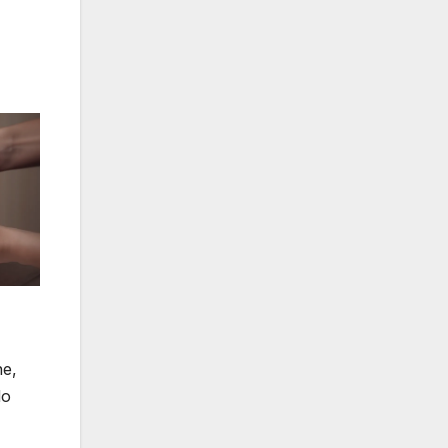
ne,
do