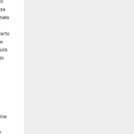
go
 ze
iała
Warto
ów
osób
to
tów
z