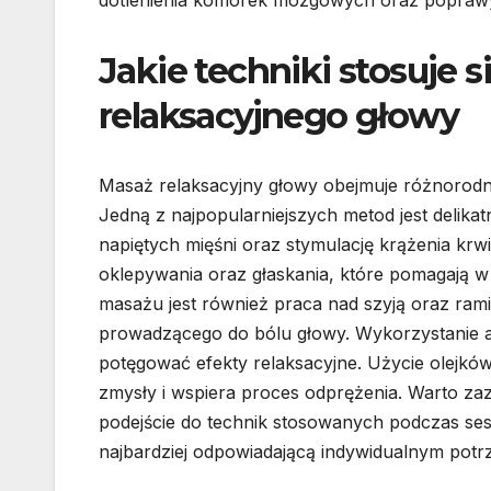
dotlenienia komórek mózgowych oraz poprawy
Jakie techniki stosuje 
relaksacyjnego głowy
Masaż relaksacyjny głowy obejmuje różnorodne 
Jedną z najpopularniejszych metod jest delika
napiętych mięśni oraz stymulację krążenia kr
oklepywania oraz głaskania, które pomagają w
masażu jest również praca nad szyją oraz ram
prowadzącego do bólu głowy. Wykorzystanie 
potęgować efekty relaksacyjne. Użycie olejkó
zmysły i wspiera proces odprężenia. Warto z
podejście do technik stosowanych podczas ses
najbardziej odpowiadającą indywidualnym pot