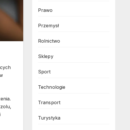
Prawo
Przemysł
Rolnictwo
Sklepy
ących
Sport
 w
Technologie
enia.
Transport
zolu,
i
Turystyka