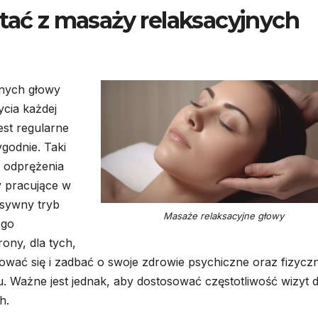
stać z masaży relaksacyjnych
jnych głowy
ycia każdej
est regularne
ygodnie. Taki
 odprężenia
y pracujące w
nsywny tryb
Masaże relaksacyjne głowy
ego
rony, dla tych,
ować się i zadbać o swoje zdrowie psychiczne oraz fizycz
. Ważne jest jednak, aby dostosować częstotliwość wizyt 
h.