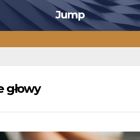
Jump
e głowy