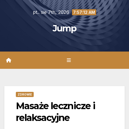
Skip
pt.. sie 7th, 2026
to
7:57:14 AM
content
Jump
ZDROWIE
Masaże lecznicze i
relaksacyjne