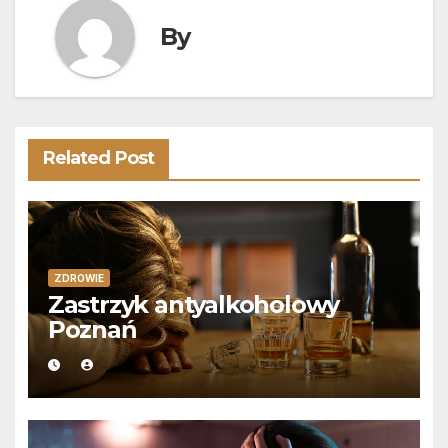
By
Related Post
ZDROWIE
Zastrzyk antyalkoholowy
Poznań