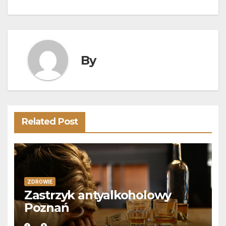
wpisu
By
Related Post
ZDROWIE
Zastrzyk antyalkoholowy
Poznań