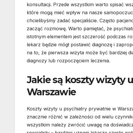
konsultacji. Przede wszystkim warto spisać wsz
które mogą mieć wpływ na nasze samopoczucie.
chcielibyśmy zadać specjaliście. Często pacjenc
zacząć rozmowę. Warto pamiętać, że psychiatra
istotnym elementem jest szczerość podczas roz
lekarz będzie mógł postawić diagnozę i zapro
na to, że pierwsza wizyta może być bardziej d
diagnozy lub rozpoczęciem leczenia.
Jakie są koszty wizyty 
Warszawie
Koszty wizyty u psychiatry prywatnie w Warsz
znacznie różnić w zależności od wielu czynni
wszystkim należy zwrócić uwagę na doświadcz
specjalisty – bardziej uznani lekarze często po