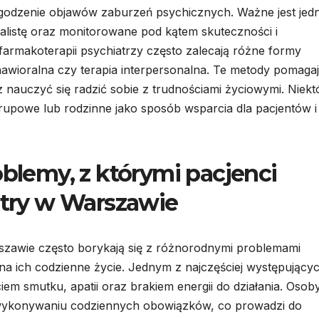
odzenie objawów zaburzeń psychicznych. Ważne jest jed
jalistę oraz monitorowane pod kątem skuteczności i
armakoterapii psychiatrzy często zalecają różne formy
hawioralna czy terapia interpersonalna. Te metody pomaga
 nauczyć się radzić sobie z trudnościami życiowymi. Niekt
upowe lub rodzinne jako sposób wsparcia dla pacjentów i 
oblemy, z którymi pacjenci
iatry w Warszawie
rszawie często borykają się z różnorodnymi problemami
a ich codzienne życie. Jednym z najczęściej występujący
ciem smutku, apatii oraz brakiem energii do działania. Osob
 wykonywaniu codziennych obowiązków, co prowadzi do