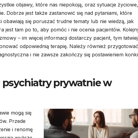
ystkie objawy, które nas niepokoją, oraz sytuacje życiowe
 Dobrze jest także zastanowić się nad pytaniami, które
i obawiają się poruszać trudne tematy lub nie wiedzą, jak
 jest tam po to, aby pomóc i nie ocenia pacjentów. Kolej
mowy – im więcej informacji dostarczy pacjent, tym łatwiej
ponować odpowiednią terapię. Należy również przygotować
iagnostyczna i nie zawsze zakończy się postawieniem konkr
u psychiatry prywatnie w
awie mogą się
ków. Przede
enie i renomę
bierają wyższe