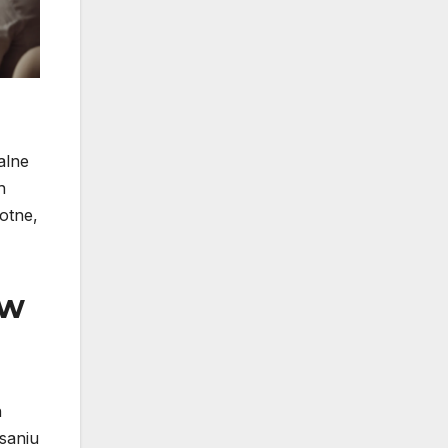
alne
h
otne,
 w
h
saniu