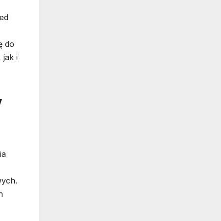
zed
ę do
jak i
w
ia
wych.
h