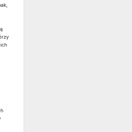
nak,
ją
órzy
ich
ch
y