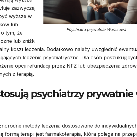
cyluje zazwyczaj
 być wyższe w
ków lub
Psychiatra prywatnie Warszawa
 o tym, że
yczne lub zniżki
nalny koszt leczenia. Dodatkowo należy uwzględnić ewentu
gających leczenie psychiatryczne. Dla osób poszukującyc
żenie opcji refundacji przez NFZ lub ubezpieczenia zdrow
ych z terapią.
stosują psychiatrzy prywatnie
óżnorodne metody leczenia dostosowane do indywidualnyc
 formą terapii jest farmakoterapia, która polega na przepi