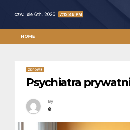
Skip
to
czw.. sie 6th, 2026
7:12:47 PM
content
HOME
ZDROWIE
Psychiatra prywat
By