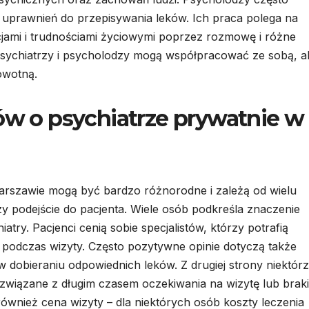
ą uprawnień do przepisywania leków. Ich praca polega na
jami i trudnościami życiowymi poprzez rozmowę i różne
 psychiatrzy i psycholodzy mogą współpracować ze sobą, a
owotną.
tów o psychiatrze prywatnie w
arszawie mogą być bardzo różnorodne i zależą od wielu
zy podejście do pacjenta. Wiele osób podkreśla znaczenie
iatry. Pacjenci cenią sobie specjalistów, którzy potrafią
 podczas wizyty. Często pozytywne opinie dotyczą także
 w dobieraniu odpowiednich leków. Z drugiej strony niektór
związane z długim czasem oczekiwania na wizytę lub brak
wnież cena wizyty – dla niektórych osób koszty leczenia