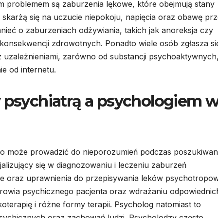
m problemem są zaburzenia lękowe, które obejmują stany
to skarżą się na uczucie niepokoju, napięcia oraz obawę pr
ieć o zaburzeniach odżywiania, takich jak anoreksja czy
konsekwencji zdrowotnych. Ponadto wiele osób zgłasza si
uzależnieniami, zarówno od substancji psychoaktywnych, 
e od internetu.
y psychiatrą a psychologiem 
, co może prowadzić do nieporozumień podczas poszukiwan
jalizujący się w diagnozowaniu i leczeniu zaburzeń
ne oraz uprawnienia do przepisywania leków psychotropo
drowia psychicznego pacjenta oraz wdrażaniu odpowiednic
erapię i różne formy terapii. Psycholog natomiast to
psychicznych oraz zachowań ludzi. Psycholodzy często