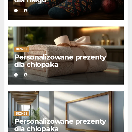
BIZNES
Personalizowane prezenty
dla chłopaka
BIZNES
Personalizowane prezenty
dla chlopaka