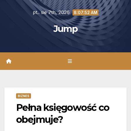
Skip
pt.. sie 7th, 2026
to
8:07:53 AM
content
Jump
BIZNES
Pełna księgowość co
obejmuje?