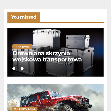
You missed
TRANSPORT
Drewniana skrzynia
wojskowa transportowa
MOTORYZACJA