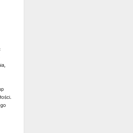
ć
c
ia,
up
ości.
ego