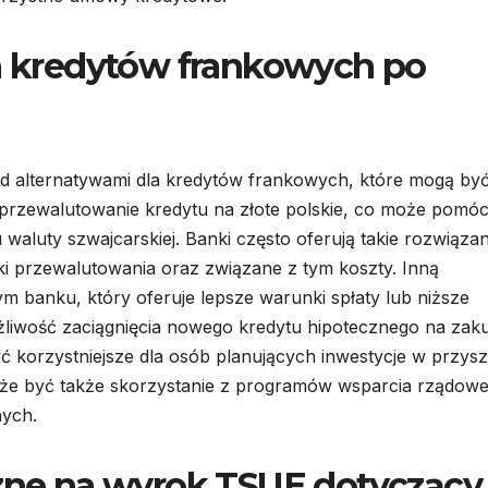
la kredytów frankowych po
d alternatywami dla kredytów frankowych, które mogą by
est przewalutowanie kredytu na złote polskie, co może pomó
aluty szwajcarskiej. Banki często oferują takie rozwiązan
i przewalutowania oraz związane z tym koszty. Inną
ym banku, który oferuje lepsze warunki spłaty lub niższe
liwość zaciągnięcia nowego kredytu hipotecznego na zak
 korzystniejsze dla osób planujących inwestycje w przyszł
że być także skorzystanie z programów wsparcia rządow
nych.
czne na wyrok TSUE dotyczący