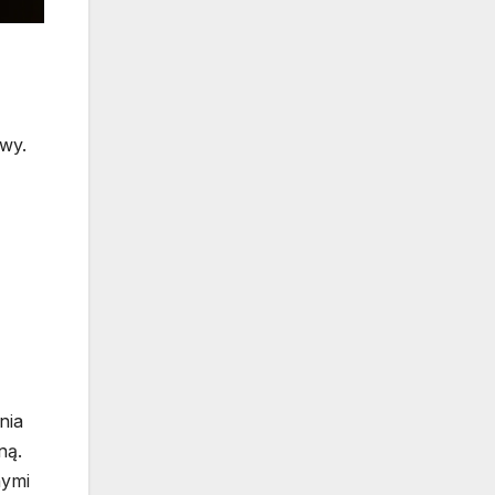
wy.
nia
ną.
nymi