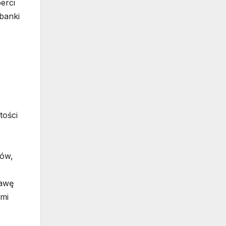
erci
banki
tości
ków,
rawę
ami