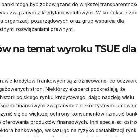
banki mogą być zobowiązane do większej transparentnoś
yzyku związanym z kredytami walutowymi. W kontekście zm
ia organizacji pozarządowych oraz grup wsparcia dla
stnymi rozwiązaniami prawnymi.
tów na temat wyroku TSUE dla
rawie kredytów frankowych są zróżnicowane, co odzwierc
ażowanych stron. Niektórzy eksperci podkreślają, że
storii polskiego rynku kredytowego, dając nadzieję wielu
nościami finansowymi związanymi z niekorzystnymi umowam
zynić się do większej ochrony konsumentów i zmusić bank
e oferowania produktów finansowych. Inni specjaliści ostrz
ktora bankowego, wskazując na ryzyko destabilizacji rynk