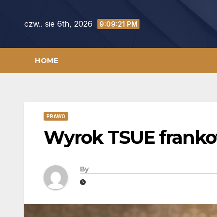
Skip
to
czw.. sie 6th, 2026
9:09:22 PM
content
HOME
PRAWO
Wyrok TSUE franko
By