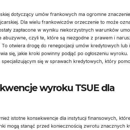
ejskiej dotyczący umów frankowych ma ogromne znaczenie
ajcarskiej. Dla wielu frankowiczów orzeczenie to może ozn
zostały zapłacone w wyniku niekorzystnych warunków um
 abuzywne, czyli te, które są niezgodne z prawem i narus
To otwiera drogę do renegocjacji umów kredytowych lub 
wia się, jakie kroki powinny podjąć po ogłoszeniu wyroku.
m specjalizującym się w sprawach kredytowych, który pom
ekwencje wyroku TSUE dla
ż istotne konsekwencje dla instytucji finansowych, któr
Banki mogą stanąć przed koniecznością zwrotu znacznych 