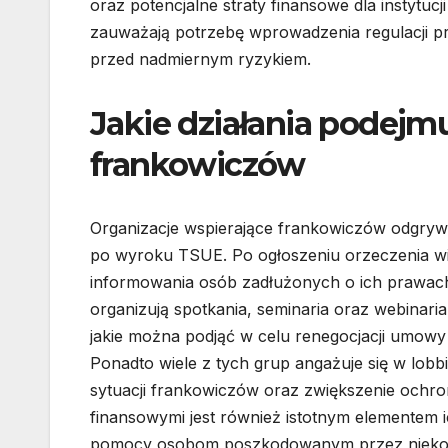
oraz potencjalne straty finansowe dla instytu
zauważają potrzebę wprowadzenia regulacji p
przed nadmiernym ryzykiem.
Jakie działania podejm
frankowiczów
Organizacje wspierające frankowiczów odgrywa
po wyroku TSUE. Po ogłoszeniu orzeczenia wiel
informowania osób zadłużonych o ich prawach 
organizują spotkania, seminaria oraz webinaria
jakie można podjąć w celu renegocjacji umow
Ponadto wiele z tych grup angażuje się w lobb
sytuacji frankowiczów oraz zwiększenie ochr
finansowymi jest również istotnym elementem 
pomocy osobom poszkodowanym przez nieko