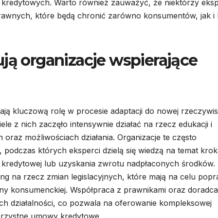
cji kredytowych. Warto również zauważyć, że niektórzy eksp
rawnych, które będą chronić zarówno konsumentów, jak i 
ują organizacje wspierające
ją kluczową rolę w procesie adaptacji do nowej rzeczywis
e z nich zaczęło intensywnie działać na rzecz edukacji i
oraz możliwościach działania. Organizacje te często
, podczas których eksperci dzielą się wiedzą na temat kro
y kredytowej lub uzyskania zwrotu nadpłaconych środków.
ing na rzecz zmian legislacyjnych, które mają na celu pop
ony konsumenckiej. Współpraca z prawnikami oraz doradc
ich działalności, co pozwala na oferowanie kompleksowej
rzystne umowy kredytowe.