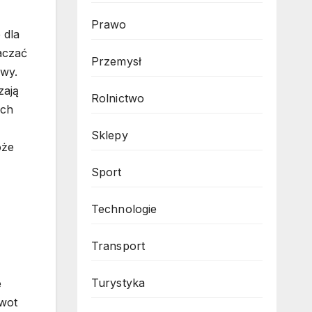
Prawo
 dla
aczać
Przemysł
owy.
zają
Rolnictwo
ich
Sklepy
oże
Sport
Technologie
Transport
Turystyka
e
kwot