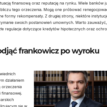
ytuację finansową oraz reputację na rynku. Wiele banków j
 obliczu tego orzeczenia. Mogą one próbować renegocjowa
e formy rekompensaty. Z drugiej strony, niektóre instytucj
rzymanie swoich postanowień umownych. Warto zauważyć,
e regulacje dotyczące kredytów hipotecznych oraz ochr
odjąć frankowicz po wyroku
wiednich
m działaniem
ą orzeczenia
i finansowej.
carskich
lizującym się w