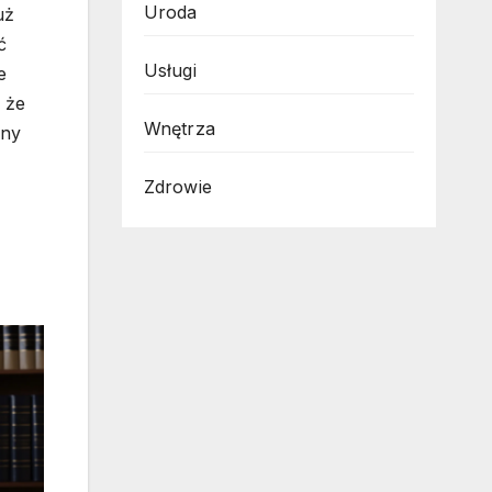
Uroda
uż
ć
Usługi
e
 że
Wnętrza
ony
Zdrowie