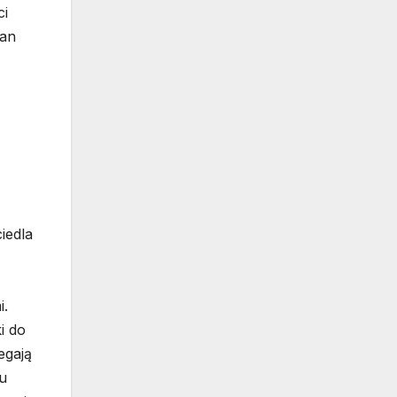
ci
ian
iedla
i.
i do
egają
u