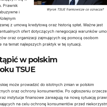
. Prawnik
Wyrok TSUE frankowicze co oznacza?
abuzywne i
 Kolejnym
anej z umową kredytową oraz historią spłat. Ważne jest
entualnych ofert dotyczących renegocjacji warunków umo
czów oraz organizacji zajmujących się pomocą osobom
na temat najlepszych praktyk w tej sytuacji.
tąpić w polskim
roku TSUE
skiej może prowadzić do istotnych zmian w polskim
znych oraz ochrony konsumentów. Po ogłoszeniu orzecze
oraz instytucje finansowe zareagują na nową sytuację praw
 mających na celu ochronę konsumentów przed niekorzyst