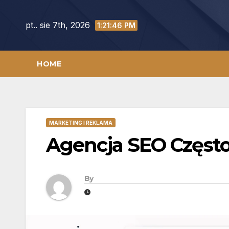
Skip
to
pt.. sie 7th, 2026
1:21:47 PM
content
HOME
MARKETING I REKLAMA
Agencja SEO Częst
By