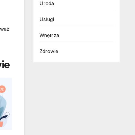
Uroda
Usługi
eważ
Wnętrza
Zdrowie
ie