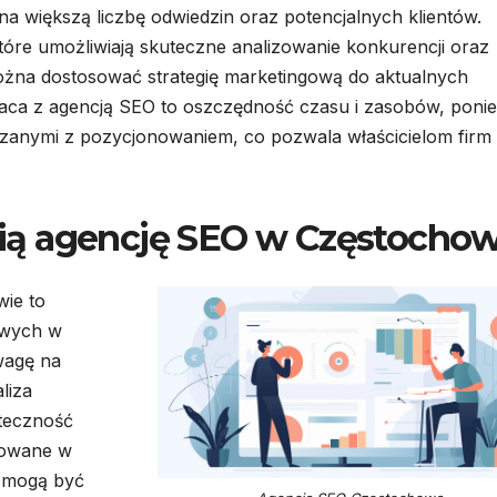
a większą liczbę odwiedzin oraz potencjalnych klientów.
tóre umożliwiają skuteczne analizowanie konkurencji oraz
ożna dostosować strategię marketingową do aktualnych
praca z agencją SEO to oszczędność czasu i zasobów, poni
iązanymi z pozycjonowaniem, co pozwala właścicielom firm
ią agencję SEO w Częstochow
ie to
owych w
wagę na
liza
teczność
osowane w
w mogą być