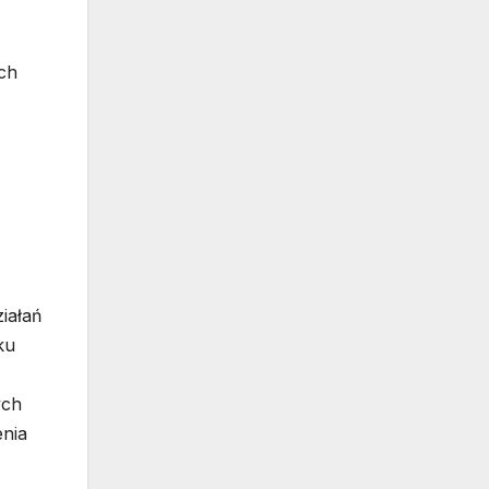
ch
iałań
ku
ych
enia