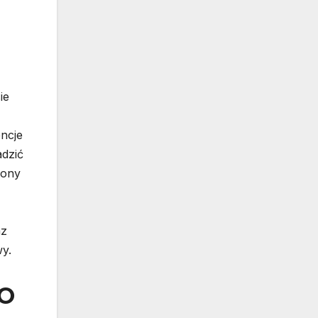
ie
ncje
adzić
rony
az
y.
EO