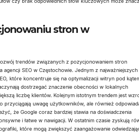
tykułów czy brak odpowiednich słów kluczowych może znac
cjonowaniu stron w
 rozwój trendów związanych z pozycjonowaniem stron
la agencji SEO w Częstochowie. Jednym z najważniejszych
O, które koncentruje się na optymalizacji witryn pod kąte
aczynają dostrzegać znaczenie obecności w lokalnych
ększą liczbę klientów. Kolejnym istotnym trendem jest wzr
ylko przyciągają uwagę użytkowników, ale również odpowiad
ażyć, że Google coraz bardziej stawia na doświadczenia
nsywne i łatwe w nawigacji. W ostatnim czasie zyskują ró
infografiki, które mogą zwiększyć zaangażowanie odwiedzają