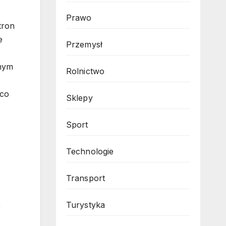
Prawo
tron
e
Przemysł
tnym
Rolnictwo
 co
Sklepy
Sport
Technologie
Transport
Turystyka
e