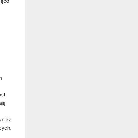
ząco
m
ost
ają
wnież
cych.