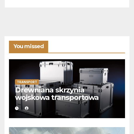
You missed
TRANSPORT
Drewniana skrzynia
wojskowa transportowa