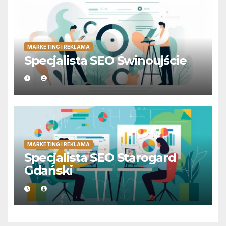
MARKETING I REKLAMA
Specjalista SEO Świnoujście
MARKETING I REKLAMA
Specjalista SEO Starogard
Gdański