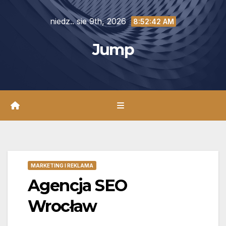
Skip
niedz.. sie 9th, 2026
to
8:52:44 AM
content
Jump
MARKETING I REKLAMA
Agencja SEO
Wrocław