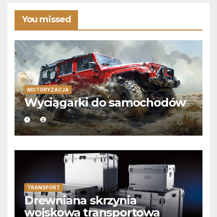
You missed
MOTORYZACJA
Wyciągarki do samochodów
TRANSPORT
Drewniana skrzynia
wojskowa transportowa