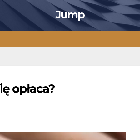
Jump
ię opłaca?