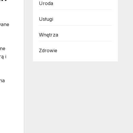
Uroda
Usługi
wane
Wnętrza
one
Zdrowie
ą i
 na