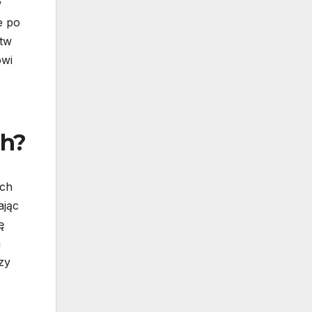
w
e po
stw
owi
ch?
ych
ając
ę
a
zy