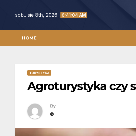
Skip
to
sob.. sie 8th, 2026
6:41:05 AM
content
HOME
TURYSTYKA
Agroturystyka czy s
By