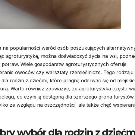
uje na popularności wśród osób poszukujących alternatywn
c agroturystykę, można doświadczyć życia na wsi, pozna
h potraw. Wiele gospodarstw agroturystycznych oferuje
bieranie owoców czy warsztaty rzemieślnicze. Tego rodzaju
 dla rodzin z dziećmi, które pragną oderwać się od miejski
naturą. Warto również zauważyć, że agroturystyka często wi
oclegu, co czyni ją dostępną dla szerszego grona turystów.
tylko ze względu na oszczędności, ale także chęć wspieran
bry wybór dla rodzin z dziećm