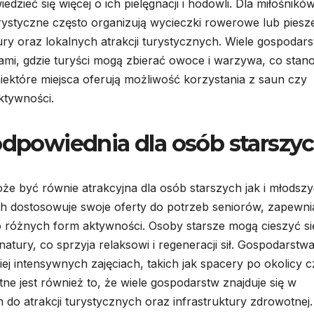
dzieć się więcej o ich pielęgnacji i hodowli. Dla miłośnikó
styczne często organizują wycieczki rowerowe lub piesz
ry oraz lokalnych atrakcji turystycznych. Wiele gospodar
mi, gdzie turyści mogą zbierać owoce i warzywa, co stan
iektóre miejsca oferują możliwość korzystania z saun czy
ktywności.
 odpowiednia dla osób starszy
e być równie atrakcyjna dla osób starszych jak i młodsz
h dostosowuje swoje oferty do potrzeb seniorów, zapewni
 różnych form aktywności. Osoby starsze mogą cieszyć si
atury, co sprzyja relaksowi i regeneracji sił. Gospodarstw
ej intensywnych zajęciach, takich jak spacery po okolicy c
tne jest również to, że wiele gospodarstw znajduje się w
do atrakcji turystycznych oraz infrastruktury zdrowotnej.