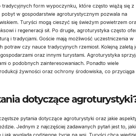
 tradycyjnych form wypoczynku, które często wiążą się z
, pobyt w gospodarstwie agroturystycznym pozwala na
owiskiem. Turyści mogą cieszyć się świeżym powietrzem or
sowi i regeneracji sił. Po drugie, agroturystyka często ofe
turą i tradycjami. Goście mają możliwość uczestniczenia w
h potraw czy nauce tradycyjnych rzemiosł. Kolejną zaletą j
z gospodarzami oraz innymi turystami. Agroturystyka sprzyj
bami o podobnych zainteresowaniach. Ponadto wiele
rodukcji żywności oraz ochrony środowiska, co przyciąga
tania dotyczące agroturystyki
jczęstsze pytania dotyczące agroturystyki oraz jakie aspekt
ździe. Jednym z najczęściej zadawanych pytań jest to, jak
i jak wygląda codzienne życie na wsi. Turyści chcą wiedzi