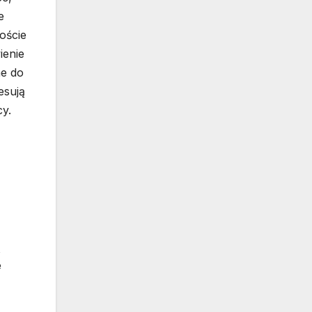
e
oście
ienie
ne do
esują
cy.
ą
e