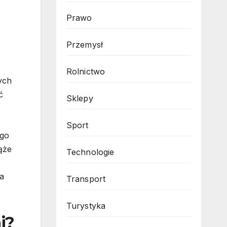
Prawo
Przemysł
Rolnictwo
ych
ć
Sklepy
Sport
ego
ąże
Technologie
ia
Transport
Turystyka
i?