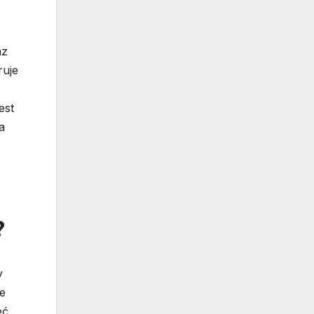
az
ruje
est
a
?
y
ie
eć,