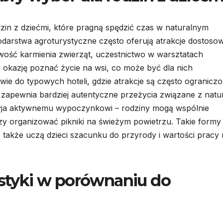
zin z dziećmi, które pragną spędzić czas w naturalnym
darstwa agroturystyczne często oferują atrakcje dostoso
iwość karmienia zwierząt, uczestnictwo w warsztatach
ą okazję poznać życie na wsi, co może być dla nich
ie do typowych hoteli, gdzie atrakcje są często ogranicz
apewnia bardziej autentyczne przeżycia związane z natur
zyja aktywnemu wypoczynkowi – rodziny mogą wspólnie
zy organizować pikniki na świeżym powietrzu. Takie formy
le także uczą dzieci szacunku do przyrody i wartości pracy
ystyki w porównaniu do