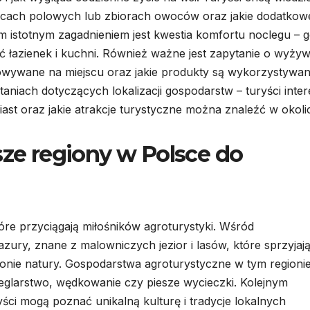
racach polowych lub zbiorach owoców oraz jakie dodatkow
nym istotnym zagadnieniem jest kwestia komfortu noclegu – g
ć łazienek i kuchni. Również ważne jest zapytanie o wyżyw
otowywane na miejscu oraz jakie produkty są wykorzystywa
niach dotyczących lokalizacji gospodarstw – turyści inter
iast oraz jakie atrakcje turystyczne można znaleźć w okoli
sze regiony w Polsce do
tóre przyciągają miłośników agroturystyki. Wśród
ury, znane z malowniczych jezior i lasów, które sprzyjaj
nie natury. Gospodarstwa agroturystyczne w tym regioni
 żeglarstwo, wędkowanie czy piesze wycieczki. Kolejnym
ryści mogą poznać unikalną kulturę i tradycje lokalnych