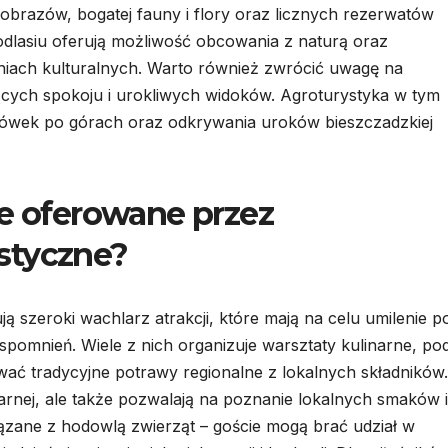
jobrazów, bogatej fauny i flory oraz licznych rezerwatów
dlasiu oferują możliwość obcowania z naturą oraz
niach kulturalnych. Warto również zwrócić uwagę na
jących spokoju i urokliwych widoków. Agroturystyka w tym
drówek po górach oraz odkrywania uroków bieszczadzkiej
je oferowane przez
styczne?
 szeroki wachlarz atrakcji, które mają na celu umilenie p
pomnień. Wiele z nich organizuje warsztaty kulinarne, po
ać tradycyjne potrawy regionalne z lokalnych składników.
inarnej, ale także pozwalają na poznanie lokalnych smaków i
wiązane z hodowlą zwierząt – goście mogą brać udział w