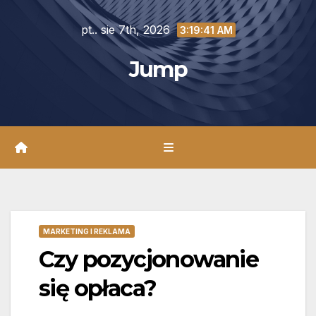
Skip
pt.. sie 7th, 2026
to
3:19:42 AM
content
Jump
MARKETING I REKLAMA
Czy pozycjonowanie
się opłaca?