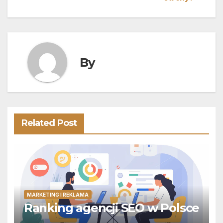
wpisu
By
Related Post
MARKETING I REKLAMA
Ranking agencji SEO w Polsce