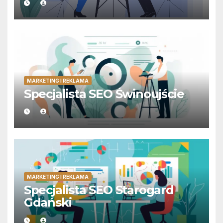
MARKETING I REKLAMA
Specjalista SEO Świnoujście
MARKETING I REKLAMA
Specjalista SEO Starogard
Gdański