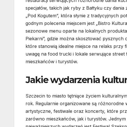
restauracji serwujących różnorodne dania kuc
specjałów, takich jak ryby z Bałtyku czy dania
„Pod Kogutem”, która słynie z tradycyjnych 
godnym polecenia miejscem jest „Bistro Kultura
sezonowe menu oparte na lokalnych produktac
Piekarni”, gdzie można skosztować pysznych cia
które stanowią idealne miejsce na relaks przy
uwagę na food trucki i lokale serwujące street
mieszkańców i turystów.
Jakie wydarzenia kultu
Szczecin to miasto tętniące życiem kulturalny
rok. Regularnie organizowane są różnorodne 
artystyczne, festiwale oraz koncerty, które prz
zarówno mieszkańców, jak i turystów. Jednym
najważniejszych wydarzeń jest Festiwal Szeksp