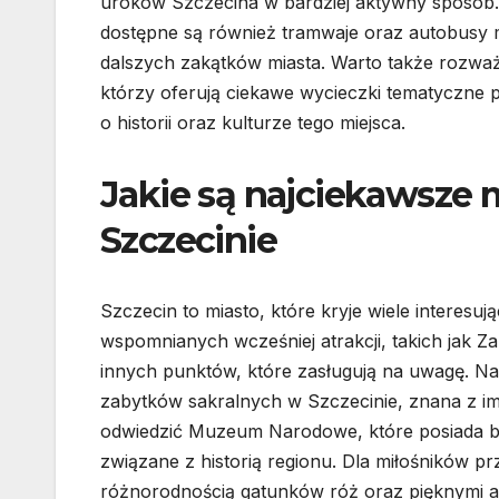
uroków Szczecina w bardziej aktywny sposób.
dostępne są również tramwaje oraz autobusy mie
dalszych zakątków miasta. Warto także rozwa
którzy oferują ciekawe wycieczki tematyczne p
o historii oraz kulturze tego miejsca.
Jakie są najciekawsze 
Szczecinie
Szczecin to miasto, które kryje wiele interesu
wspomnianych wcześniej atrakcji, takich jak Z
innych punktów, które zasługują na uwagę. Na
zabytków sakralnych w Szczecinie, znana z im
odwiedzić Muzeum Narodowe, które posiada boga
związane z historią regionu. Dla miłośników 
różnorodnością gatunków róż oraz pięknymi al