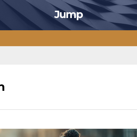
Jump
n