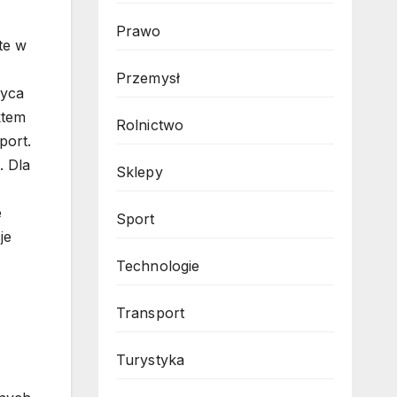
Prawo
te w
Przemysł
wyca
ktem
Rolnictwo
port.
. Dla
Sklepy
e
Sport
je
Technologie
Transport
Turystyka