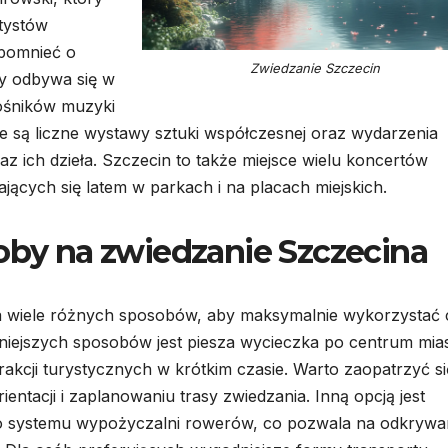
tystów
spomnieć o
Zwiedzanie Szczecin
ry odbywa się w
łośników muzyki
 są liczne wystawy sztuki współczesnej oraz wydarzenia
az ich dzieła. Szczecin to także miejsce wielu koncertów
cych się latem w parkach i na placach miejskich.
soby na zwiedzanie Szczecina
 wiele różnych sposobów, aby maksymalnie wykorzystać 
iejszych sposobów jest piesza wycieczka po centrum mias
akcji turystycznych w krótkim czasie. Warto zaopatrzyć s
entacji i zaplanowaniu trasy zwiedzania. Inną opcją jest
ego systemu wypożyczalni rowerów, co pozwala na odkrywa