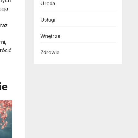
lnych
Uroda
acja
Usługi
oraz
Wnętrza
ni,
rócić
Zdrowie
ie