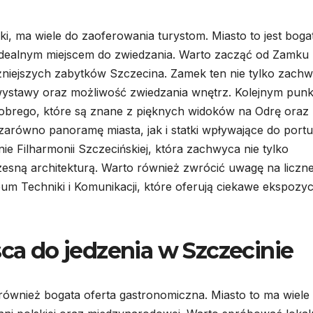
ki, ma wiele do zaoferowania turystom. Miasto to jest boga
je idealnym miejscem do zwiedzania. Warto zacząć od Zamku
ażniejszych zabytków Szczecina. Zamek ten nie tylko zach
e wystawy oraz możliwość zwiedzania wnętrz. Kolejnym pun
robrego, które są znane z pięknych widoków na Odrę oraz 
arówno panoramę miasta, jak i statki wpływające do portu
ie Filharmonii Szczecińskiej, która zachwyca nie tylko
sną architekturą. Warto również zwrócić uwagę na liczn
 Techniki i Komunikacji, które oferują ciekawe ekspozyc
sca do jedzenia w Szczecinie
e również bogata oferta gastronomiczna. Miasto to ma wiele