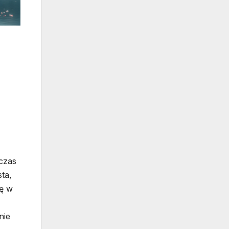
czas
ta,
ię w
nie