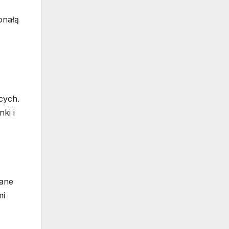
onałą
cych.
ki i
zane
mi