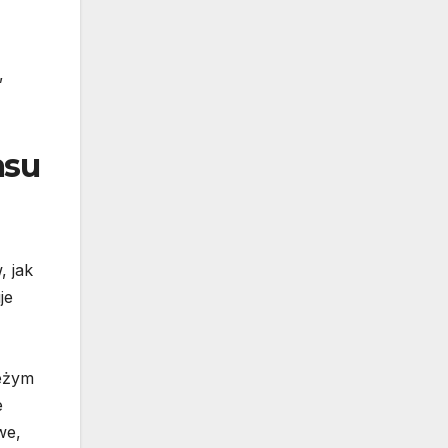
,
asu
, jak
je
ieżym
e
we,