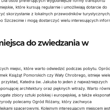
 Dla osób preferujących wygodniejsze formy transportu
jskie, które kursują regularnie i umożliwiają dotarcie do
żyć skorzystanie z lokalnych przewodników turystycznych
o Szczecinie i mogą dostarczyć wielu interesujących infor
miejsca do zwiedzania w
jących miejsc, które warto odwiedzić podczas pobytu. Opró
amek Książąt Pomorskich czy Wały Chrobrego, istnieje wiel
 przykład, Katedra św. Jakuba to jeden z najważniejszych
ponującej architektury oraz pięknych witraży. Warto równ
te zbiory sztuki polskiej i europejskiej, a także ekspona
przyrody polecamy Ogród Różany, który zachwyca
ejkami spacerowymi. Kolejnym interesującym miejscem jes