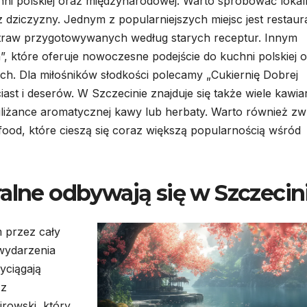
hni polskiej oraz międzynarodowej. Warto spróbować loka
 z dziczyzny. Jednym z popularniejszych miejsc jest restaur
potraw przygotowywanych według starych receptur. Innym
”, które oferuje nowoczesne podejście do kuchni polskiej 
h. Dla miłośników słodkości polecamy „Cukiernię Dobrej
st i deserów. W Szczecinie znajduje się także wiele kawiar
 filiżance aromatycznej kawy lub herbaty. Warto również zw
 food, które cieszą się coraz większą popularnością wśród
ralne odbywają się w Szczecin
m przez cały
wydarzenia
yciągają
 z
irowski, który