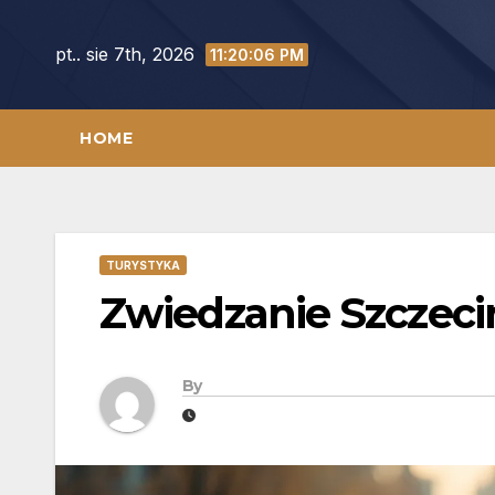
Skip
to
pt.. sie 7th, 2026
11:20:07 PM
content
HOME
TURYSTYKA
Zwiedzanie Szczeci
By