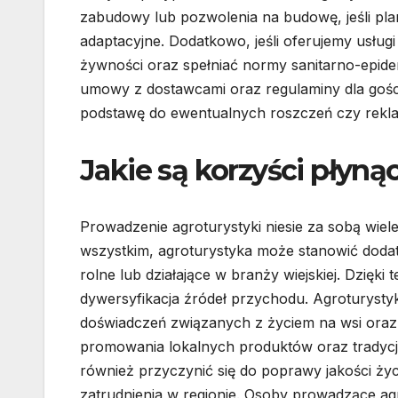
zabudowy lub pozwolenia na budowę, jeśli pl
adaptacyjne. Dodatkowo, jeśli oferujemy usłu
żywności oraz spełniać normy sanitarno-epide
umowy z dostawcami oraz regulaminy dla gości
podstawę do ewentualnych roszczeń czy rekla
Jakie są korzyści płyną
Prowadzenie agroturystyki niesie za sobą wiel
wszystkim, agroturystyka może stanowić dod
rolne lub działające w branży wiejskiej. Dzięk
dywersyfikacja źródeł przychodu. Agroturyst
doświadczeń związanych z życiem na wsi oraz
promowania lokalnych produktów oraz tradycji
również przyczynić się do poprawy jakości ży
zatrudnienia w regionie. Osoby prowadzące a