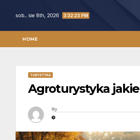
Skip
to
sob.. sie 8th, 2026
3:32:24 PM
content
HOME
TURYSTYKA
Agroturystyka jaki
By