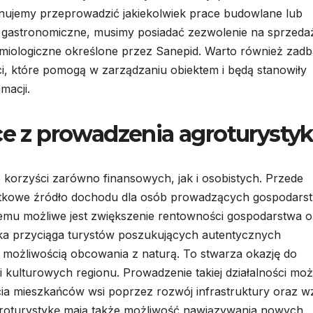
anujemy przeprowadzić jakiekolwiek prace budowlane lub
gi gastronomiczne, musimy posiadać zezwolenie na sprzeda
miologiczne określone przez Sanepid. Warto również zadb
, które pomogą w zarządzaniu obiektem i będą stanowiły
macji.
ce z prowadzenia agroturystyk
e korzyści zarówno finansowych, jak i osobistych. Przede
atkowe źródło dochodu dla osób prowadzących gospodars
i temu możliwe jest zwiększenie rentowności gospodarstwa 
yka przyciąga turystów poszukujących autentycznych
 możliwością obcowania z naturą. To stwarza okazję do
 kulturowych regionu. Prowadzenie takiej działalności mo
cia mieszkańców wsi poprzez rozwój infrastruktury oraz w
groturystykę mają także możliwość nawiązywania nowych