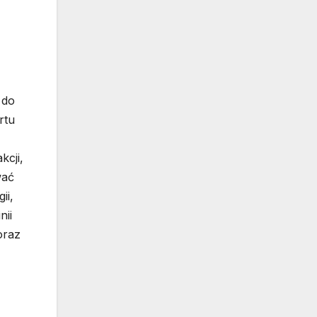
 do
rtu
kcji,
wać
ii,
nii
oraz