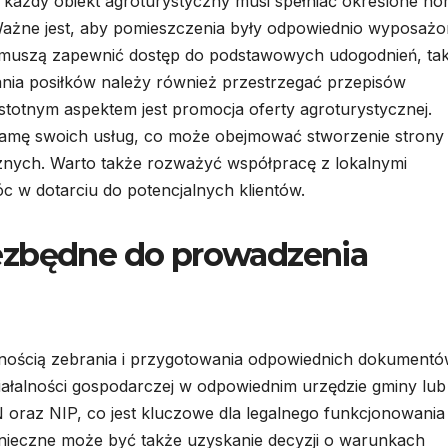
 każdy obiekt agroturystyczny musi spełniać określone n
Ważne jest, aby pomieszczenia były odpowiednio wyposażo
e muszą zapewnić dostęp do podstawowych udogodnień, tak
ania posiłków należy również przestrzegać przepisów
stotnym aspektem jest promocja oferty agroturystycznej.
klamę swoich usług, co może obejmować stworzenie strony
ycznych. Warto także rozważyć współpracę z lokalnymi
c w dotarciu do potencjalnych klientów.
ezbędne do prowadzenia
znością zebrania i przygotowania odpowiednich dokumentó
ziałalności gospodarczej w odpowiednim urzędzie gminy lub
oraz NIP, co jest kluczowe dla legalnego funkcjonowania
nieczne może być także uzyskanie decyzji o warunkach