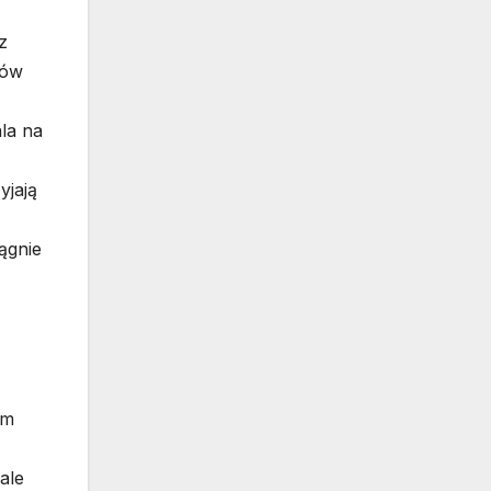
z
nów
la na
yjają
ągnie
om
ale