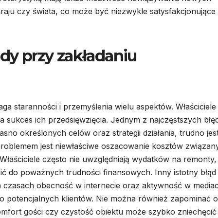
 kraju czy świata, co może być niezwykle satysfakcjonujące 
ędy przy zakładaniu
aga staranności i przemyślenia wielu aspektów. Właściciele
na sukces ich przedsięwzięcia. Jednym z najczęstszych bł
sno określonych celów oraz strategii działania, trudno jes
 problemem jest niewłaściwe oszacowanie kosztów związan
Właściciele często nie uwzględniają wydatków na remonty,
ć do poważnych trudności finansowych. Inny istotny błąd 
ch czasach obecność w internecie oraz aktywność w media
do potencjalnych klientów. Nie można również zapominać o
omfort gości czy czystość obiektu może szybko zniechęcić