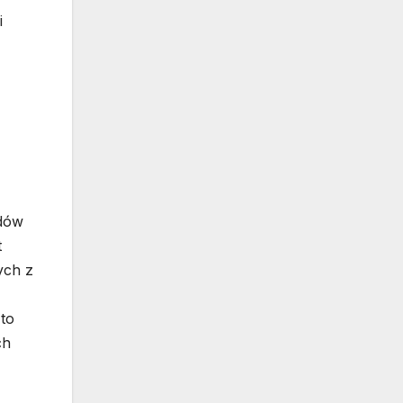
i
ędów
t
ych z
to
ch