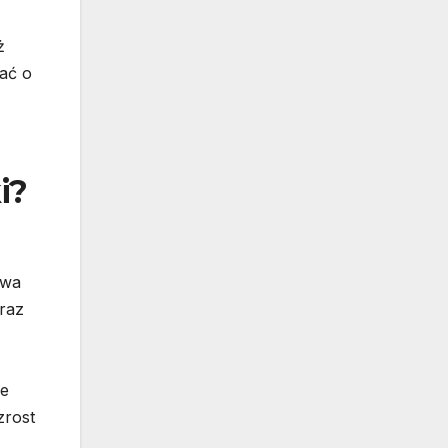
ż
ać o
i?
twa
oraz
że
zrost