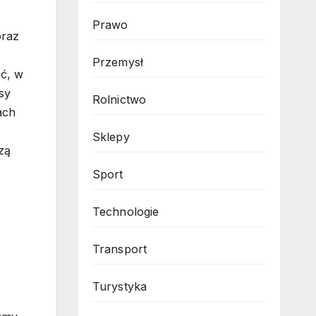
Prawo
oraz
Przemysł
ać, w
sy
Rolnictwo
ach
Sklepy
zą
Sport
Technologie
Transport
Turystyka