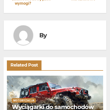
wymogi?
wpisu
By
Related Post
MOTORYZACJA
Wyciągarki do samochodów