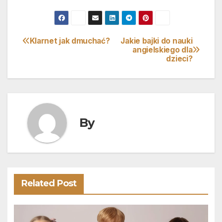
Klarnet jak dmuchać?
Jakie bajki do nauki
Nawigacja
angielskiego dla
dzieci?
wpisu
By
Related Post