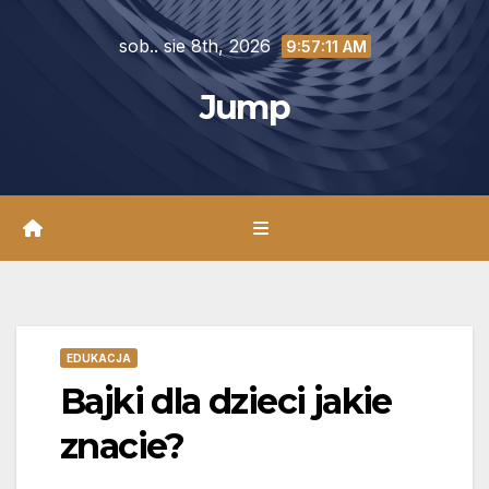
Skip
sob.. sie 8th, 2026
to
9:57:13 AM
content
Jump
EDUKACJA
Bajki dla dzieci jakie
znacie?