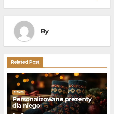
wpisu
By
Related Post
BIZNES
Personalizowane prezenty
dla niego