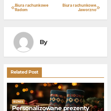
Biura rachunkowe
Biura rachunkowe
Nawigacja
Radom
Jaworzno
wpisu
By
Related Post
BIZNES
Personalizowane prezenty