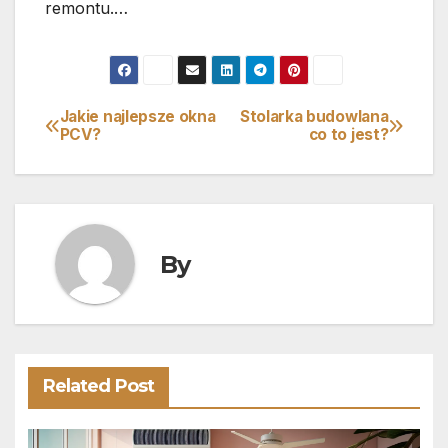
remontu.…
Jakie najlepsze okna
Stolarka budowlana
Nawigacja
PCV?
co to jest?
wpisu
By
Related Post