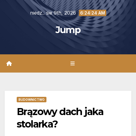
Skip
niedz.. sie 9th, 2026
to
6:24:25 AM
content
Jump
BUDOWNICTWO
Brązowy dach jaka
stolarka?