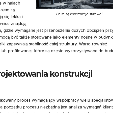
e w halach
ajem są
Co to są konstrukcje stalowe?
 się lekką i
nice znajdują
, gdzie wymagane jest przenoszenie dużych obciążeń prz
we mogą być także stosowane jako elementy nośne w budyn
lki zapewniają stabilność całej struktury. Warto również
j lub profilowanej, które są często wykorzystywane do bu
rojektowania konstrukcji
likowany proces wymagający współpracy wielu specjalistó
 Na początku procesu niezbędna jest analiza wymagań klien