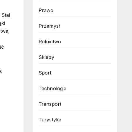
Prawo
 Stal
ęki
Przemysł
ctwa,
Rolnictwo
ść
Sklepy
są
Sport
Technologie
Transport
Turystyka