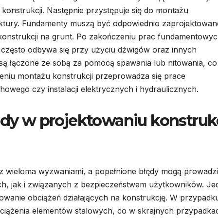
konstrukcji. Następnie przystępuje się do montażu
uktury. Fundamenty muszą być odpowiednio zaprojektowane
konstrukcji na grunt. Po zakończeniu prac fundamentowy
 często odbywa się przy użyciu dźwigów oraz innych
 są łączone ze sobą za pomocą spawania lub nitowania, co
zeniu montażu konstrukcji przeprowadza się prace
owego czy instalacji elektrycznych i hydraulicznych.
ędy w projektowaniu konstrukc
ę z wieloma wyzwaniami, a popełnione błędy mogą prowadz
, jak i związanych z bezpieczeństwem użytkowników. J
cowanie obciążeń działających na konstrukcję. W przypadk
ciążenia elementów stalowych, co w skrajnych przypadka