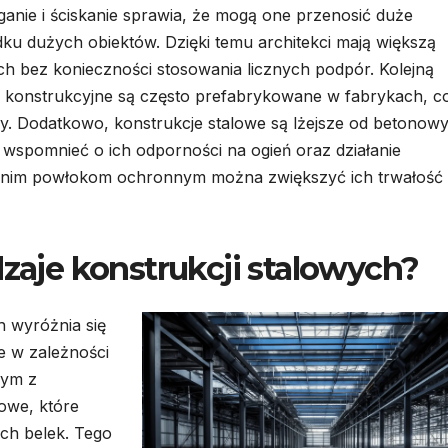
anie i ściskanie sprawia, że mogą one przenosić duże
adku dużych obiektów. Dzięki temu architekci mają większą
h bez konieczności stosowania licznych podpór. Kolejną
ty konstrukcyjne są często prefabrykowane w fabrykach, c
. Dodatkowo, konstrukcje stalowe są lżejsze od betonow
eż wspomnieć o ich odporności na ogień oraz działanie
iednim powłokom ochronnym można zwiększyć ich trwałość 
dzaje konstrukcji stalowych?
h wyróżnia się
e w zależności
nym z
owe, które
ch belek. Tego