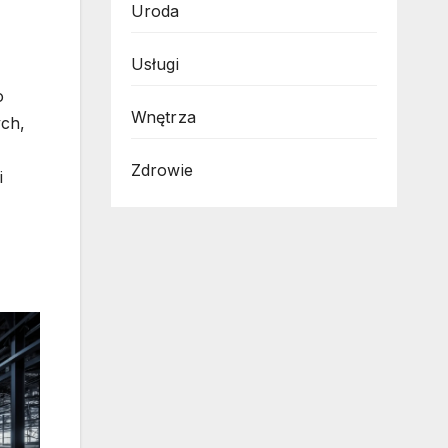
Uroda
Usługi
o
Wnętrza
ych,
Zdrowie
i