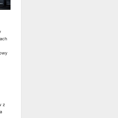
y
kach
dowy
w z
ta