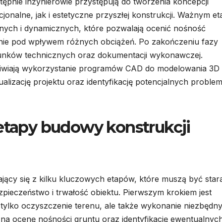
tępnie inżynierowie przystępują do tworzenia koncepcji
jonalne, jak i estetyczne przyszłej konstrukcji. Ważnym e
znych i dynamicznych, które pozwalają ocenić nośność
ie pod wpływem różnych obciążeń. Po zakończeniu fazy
sunków technicznych oraz dokumentacji wykonawczej.
iwiają wykorzystanie programów CAD do modelowania 3D
ualizację projektu oraz identyfikację potencjalnych probl
 etapy budowy konstrukcji
jący się z kilku kluczowych etapów, które muszą być star
pieczeństwo i trwałość obiektu. Pierwszym krokiem jest
tylko oczyszczenie terenu, ale także wykonanie niezbędn
na ocenę nośności gruntu oraz identyfikację ewentualnyc