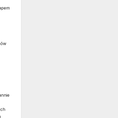
tapem
emów
annie
ych
h