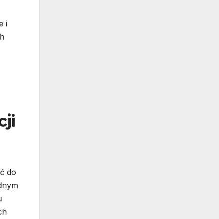
 i
ch
ji
ić do
ednym
u
ch