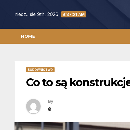
Skip
to
niedz.. sie 9th, 2026
9:37:22 AM
content
HOME
BUDOWNICTWO
Co to są konstrukcj
By