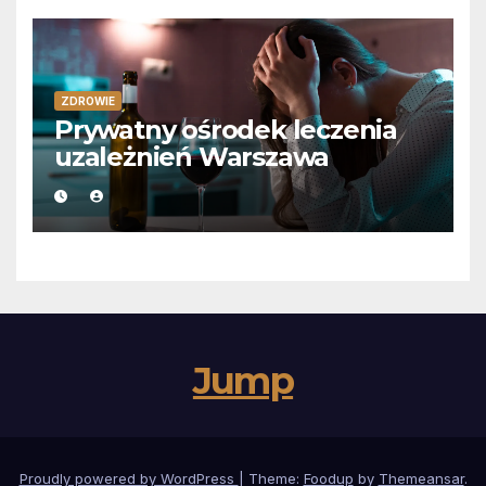
ZDROWIE
Prywatny ośrodek leczenia
uzależnień Warszawa
Jump
Proudly powered by WordPress
|
Theme:
Foodup
by
Themeansar
.