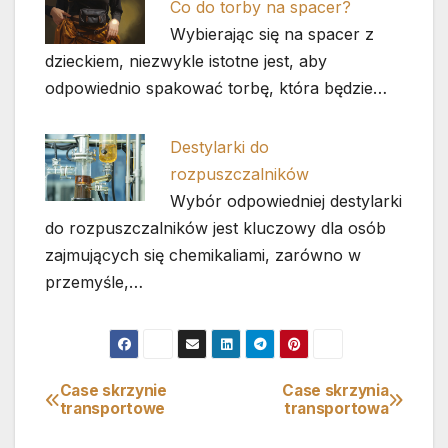
Co do torby na spacer?
Wybierając się na spacer z
dzieckiem, niezwykle istotne jest, aby
odpowiednio spakować torbę, która będzie…
Destylarki do
rozpuszczalników
Wybór odpowiedniej destylarki
do rozpuszczalników jest kluczowy dla osób
zajmujących się chemikaliami, zarówno w
przemyśle,…
Case skrzynie
Case skrzynia
Nawigacja
transportowe
transportowa
wpisu