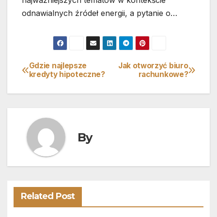
najważniejszych tematów w kontekście
odnawialnych źródeł energii, a pytanie o…
Gdzie najlepsze
Jak otworzyć biuro
Nawigacja
kredyty hipoteczne?
rachunkowe?
wpisu
By
Related Post