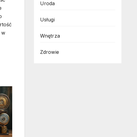
Uroda
e
o
Usługi
rtość
o w
Wnętrza
Zdrowie