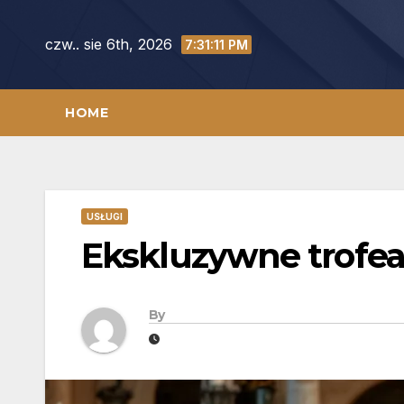
Skip
to
czw.. sie 6th, 2026
7:31:12 PM
content
HOME
USŁUGI
Ekskluzywne trofe
By