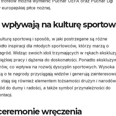
h trofeów można wymienić Puchar UEFA oraz Puchar Ligi
uropejskiej piłce nożnej.
 wpływają na kulturę sporto
turę sportową i sposób, w jaki postrzegane są różne
dło inspiracji dla młodych sportowców, którzy marzą o
nagród. Widząc swoich idoli trzymających w rękach eksklu
iężkiej pracy i dążenia do doskonałości. Ponadto ekskluz
orów, co wpływa na rozwój dyscyplin sportowych. Wysoka
ką o te nagrody przyciągają widzów i generują zainteresow
stają się również elementem tożsamości drużyn i narodów
ód do dumy i radości, a także symbol przynależności do
tacji.
 ceremonie wręczenia