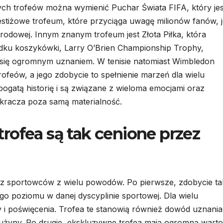
ych trofeów można wymienić Puchar Świata FIFA, który jes
stiżowe trofeum, które przyciąga uwagę milionów fanów, j
arodowej. Innym znanym trofeum jest Złota Piłka, która
adku koszykówki, Larry O’Brien Championship Trophy,
się ogromnym uznaniem. W tenisie natomiast Wimbledon
ofeów, a jego zdobycie to spełnienie marzeń dla wielu
ogatą historię i są związane z wieloma emocjami oraz
ykracza poza samą materialność.
rofea są tak cenione przez
ez sportowców z wielu powodów. Po pierwsze, zdobycie ta
go poziomu w danej dyscyplinie sportowej. Dla wielu
 i poświęcenia. Trofea te stanowią również dowód uznania
drużyny. Po drugie, ekskluzywne trofea mają ogromną wart