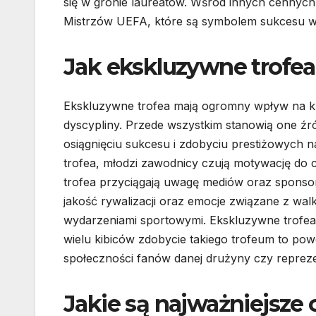
się w gronie laureatów. Wśród innych cennyc
Mistrzów UEFA, które są symbolem sukcesu w e
Jak ekskluzywne trofea
Ekskluzywne trofea mają ogromny wpływ na kul
dyscypliny. Przede wszystkim stanowią one źró
osiągnięciu sukcesu i zdobyciu prestiżowych 
trofea, młodzi zawodnicy czują motywację do c
trofea przyciągają uwagę mediów oraz spons
jakość rywalizacji oraz emocje związane z wal
wydarzeniami sportowymi. Ekskluzywne trofea 
wielu kibiców zdobycie takiego trofeum to pow
społeczności fanów danej drużyny czy reprezen
Jakie są najważniejsze