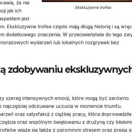
rawia, że nie
Ekskluzywne trofea
ji jak ich
aspektem jest
um. Ekskluzywne trofea często mają długą historię i są wrę
je im dodatkowego znaczenia. W przeciwieństwie do tego zw
norazowych wydarzeń lub lokalnych rozgrywek bez
zą zdobywaniu ekskluzywnyc
y szereg intensywnych emocji, które mogą być zarówno
to najczęściej odczuwane uczucia w momencie triumfu.
rzeń oraz satysfakcji z ciężkiej pracy, która doprowadziła
zęścia oraz wspólnym świętowaniu z drużyną czy bliskimi
ofeów wiąże się także z ogromnym stresem oraz presją p