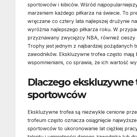
sportowców i kibiców. Wśród najpopularniejsz
marzeniem każdego piłkarza na świecie. To pre
wręczane co cztery lata najlepszej drużynie n
wyróżnia najlepszego piłkarza roku. W przyp
przyznawany zwycięzcy NBA, również cieszy 
Trophy jest jednym z najbardziej pożądanych tr
zawodników. Ekskluzywne trofea często mają b
wspomnieniami, co sprawia, że ich wartość w
Dlaczego ekskluzywne t
sportowców
Ekskluzywne trofea są niezwykle cenione prz
trofeum często oznacza osiągnięcie najwyższe
sportowców to ukoronowanie lat ciężkiej pracy
talentu i umiejętności danego zawodnika lub 