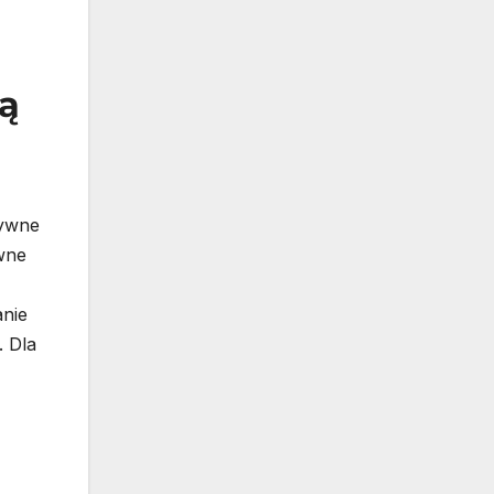
wą
zywne
ywne
anie
. Dla