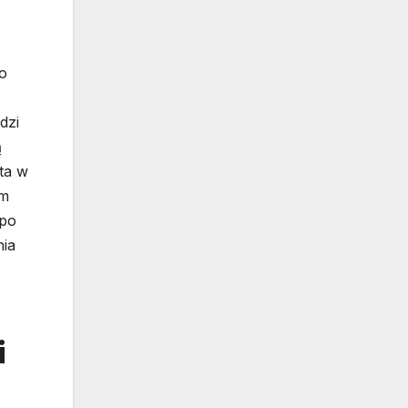
o
dzi
ą
ta w
ym
 po
nia
i