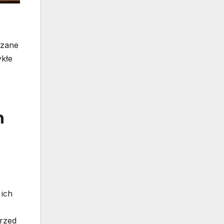
czane
ykłe
h
 ich
rzed