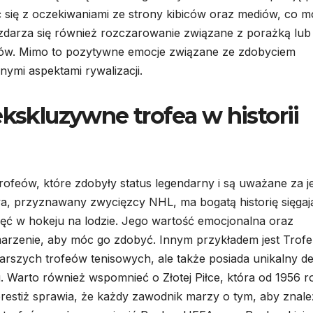
ię z oczekiwaniami ze strony kibiców oraz mediów, co m
zdarza się również rozczarowanie związane z porażką lub
elów. Mimo to pozytywne emocje związane ze zdobyciem
ymi aspektami rywalizacji.
ekskluzywne trofea w historii
 trofeów, które zdobyły status legendarny i są uważane za 
ya, przyznawany zwycięzcy NHL, ma bogatą historię sięgaj
ięć w hokeju na lodzie. Jego wartość emocjonalna oraz
o marzenie, aby móc go zdobyć. Innym przykładem jest Trof
tarszych trofeów tenisowych, ale także posiada unikalny de
u. Warto również wspomnieć o Złotej Piłce, która od 1956 r
 prestiż sprawia, że każdy zawodnik marzy o tym, aby znal