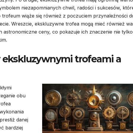
ymbolem niezapomnianych chwil, radości i sukcesów, któr
go trofeum wiąże się również z poczuciem przynależności d
iecie. Wreszcie, ekskluzywne trofea mogą mieć również wa
ch astronomiczne ceny, co pokazuje ich znaczenie nie tylk
kim.
y ekskluzywnymi trofeami a
kłymi
zeganie obu
rofea
 wykonania
prestiż danej
ć bardziej