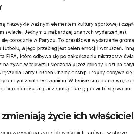
w
ą niezwykle ważnym elementem kultury sportowej i częst
 świecie. Jednym z najbardziej znanych wydarzeń jest
a się corocznie w Paryżu. To prestiżowe wydarzenie groma
a futbolu, a jego przebieg jest pełen emocji i wzruszeń. Inn
a FIFA, które odbywa się po zakończeniu mistrzostw świa
a na żywo w telewizji i śledzona przez miliony ludzi na cał
ręczenia Larry O’Brien Championship Trophy odbywa się
ę ogromnym zainteresowaniem. W tenisie ceremonia wręcze
 i ceremoniału, a gracze mają okazję podzielić się swoimi
zmieniają życie ich właściciel
ąco wpłynąć na życie ich właścicieli zarówno w sferze