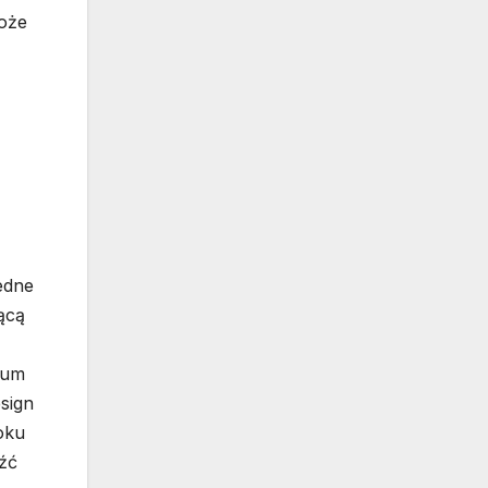
oże
jedne
ącą
eum
sign
oku
eźć