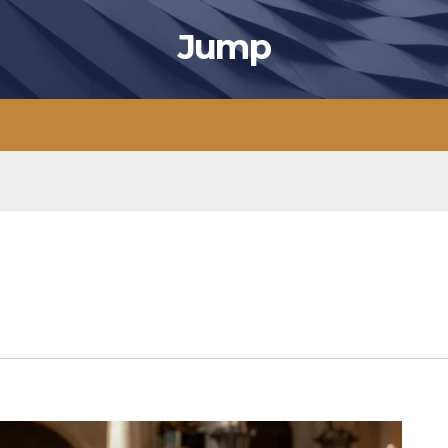
Jump
a