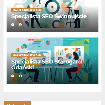
MARKETING I REKLAMA
Specjalista SEO Świnoujście
MARKETING I REKLAMA
Specjalista SEO Starogard
Gdański