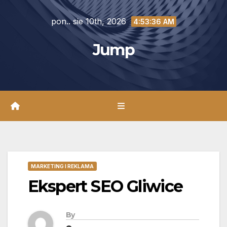
Skip
pon.. sie 10th, 2026
to
4:53:37 AM
content
Jump
MARKETING I REKLAMA
Ekspert SEO Gliwice
By