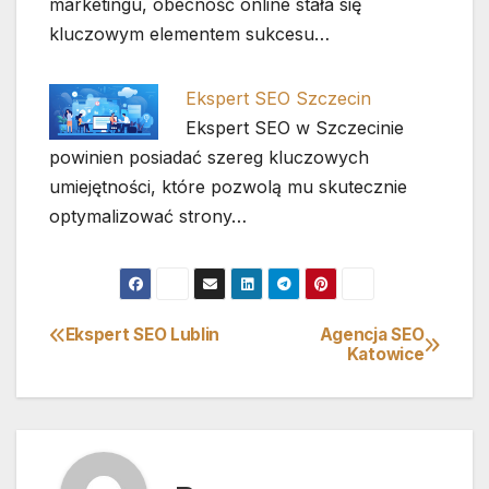
marketingu, obecność online stała się
kluczowym elementem sukcesu…
Ekspert SEO Szczecin
Ekspert SEO w Szczecinie
powinien posiadać szereg kluczowych
umiejętności, które pozwolą mu skutecznie
optymalizować strony…
Ekspert SEO Lublin
Agencja SEO
Nawigacja
Katowice
wpisu