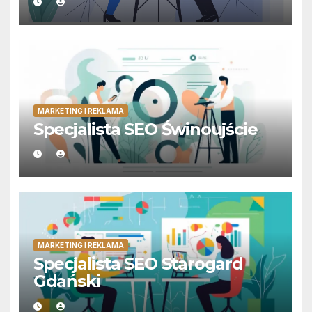
MARKETING I REKLAMA
Specjalista SEO Świnoujście
MARKETING I REKLAMA
Specjalista SEO Starogard
Gdański