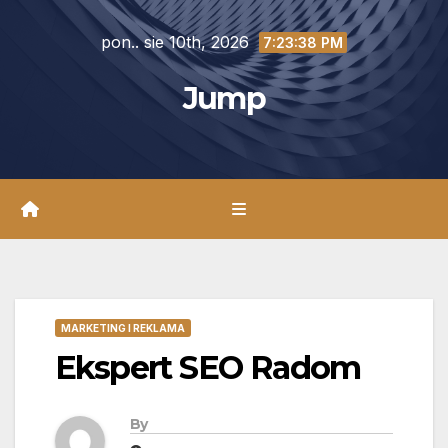
Skip
pon.. sie 10th, 2026
to
7:23:39 PM
content
Jump
MARKETING I REKLAMA
Ekspert SEO Radom
By