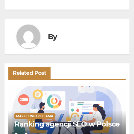
wpisu
By
Related Post
MARKETING I REKLAMA
Ranking agencji SEO w Polsce